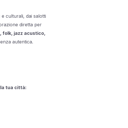
e culturali, dai salotti
borazione diretta per
 folk, jazz acustico,
ienza autentica.
a tua città: