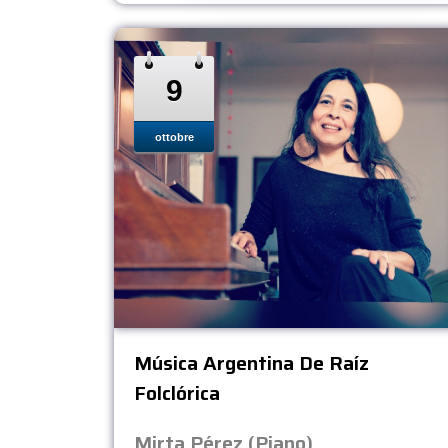
9
ottobre
Música Argentina De Raíz
Folclórica
Mirta Pérez (Piano)