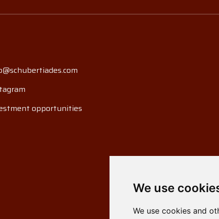
o@schubertiades.com
tagram
estment opportunities
We use cookie
We use cookies and oth