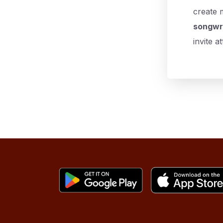
create 
songwri
invite a