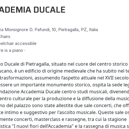
ADEMIA DUCALE
a Monsignore D. Pafundi, 10, Pietragalla, PZ, Italia
hairs
elchair accessible
e is a piano ·
zo Ducale di Pietragalla, situato nel cuore del centro storico
ucano, è un edificio di origine medievale che ha subito nel
 trasformazioni, assumendo l’aspetto attuale nel XVII secolo
 essere un importante monumento storico, ospita la sede le
ondazione Accademia Ducale centro studi musicali, divenen
entro culturale per la produzione e la diffusione della musica
rno del palazzo sono state allestite due sale concerti, che o
e intimo e suggestivo per l'ascolto musicale. Queste sale o
mente concerti, masterclass e rassegne, tra cui la stagione
stica "I nuovi fiori dell’Accademia" e la rassegna di musica 