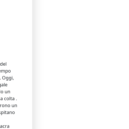
 del
 tempo
. Oggi,
gale
do un
 colta .​
ffrono un
spitano
sacra