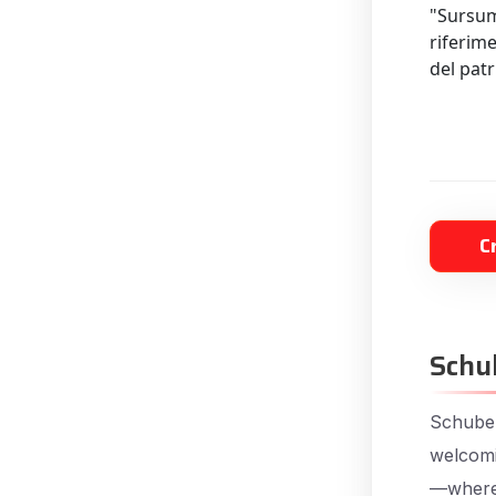
"Sursum
riferime
del pat
C
Schu
Schuber
welcomi
—where 