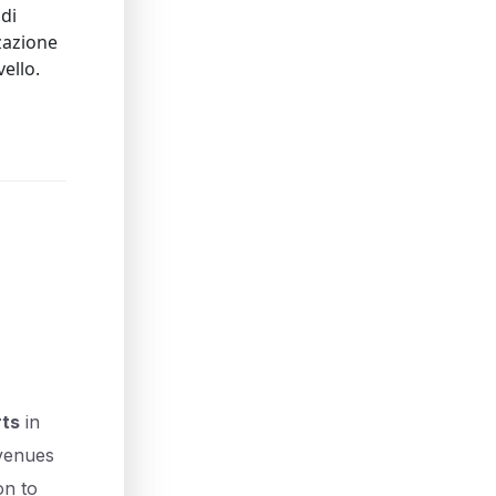
di
zzazione
ello.
rts
in
 venues
on to