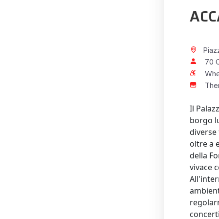
ACC
Piazz
70 C
Whe
Ther
Il Palaz
borgo l
diverse
oltre a
della F
vivace c
All'inte
ambient
regolar
concerti