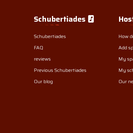
Schubertiades
Hos
Schubertiades
How do
FAQ
Add s
reviews
My sp
Previous Schubertiades
My sch
Our blog
Our ne