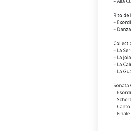
– Alla 
Rito de
– Exord
– Danza
Collecti
– La Se
– La Joia
– La Ca
– La G
Sonata 
– Esord
– Scher
– Cant
– Finale