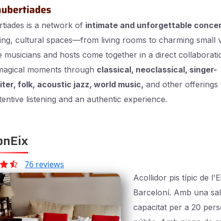
tiades is a network of
intimate and unforgettable conce
ng, cultural spaces—from living rooms to charming small
musicians and hosts come together in a direct collaborati
magical moments through
classical, neoclassical, singer-
ter, folk, acoustic jazz, world music,
and other offerings 
ttentive listening and an authentic experience.
nEix
76 reviews
Acollidor pis típic de l
Barceloní. Amb una sa
capacitat per a 20 per