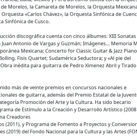
de Morelos, la Camareta de Morelos, la
Orquesta Mexicana
la Orquesta «Carlos Chávez», la Orquesta Sinfónica de Cuenca
a Sinfónica de Cusco.
ucción discográfica cuenta con cinco álbumes: XIII Sonatas
a Juan Antonio de
Vargas y Guzmán; Imágenes… Memoria M
oránea Mexicana; Concerto for Classic
Guitar & Jazz Piano
olling. Fisis Quartet; Sudamérica Seductora; y «Al pie del
 Obra inédita para guitarra de Pedro Ximenez Abril y Tirado
nido más de veinte premios en concursos nacionales e
cionales de guitarra, además del
Premio Estatal de la Juven
categoría Promoción del Arte y la Cultura. Ha sido becario
rama de Estímulo a la Creación y Desarrollo Artístico (2008 
ma Creadores
os (2011), y Programa de Fomento a Proyectos y Conversio
les (2019) del Fondo
Nacional para la Cultura y las Artes (FO