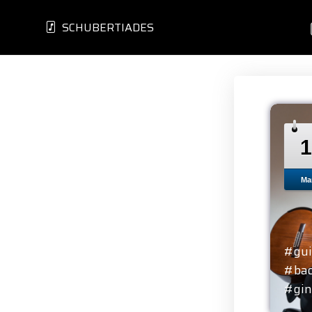
SCHUBERTIADES
1
Ma
#gui
#ba
#gin