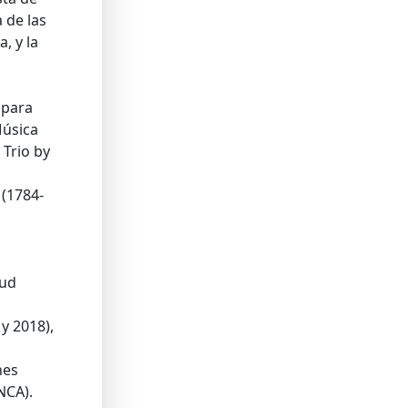
 de las
, y la
 para
úsica
 Trio by
 (1784-
tud
y 2018),
nes
NCA).