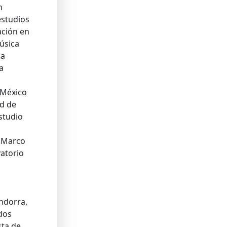
n
estudios
ación en
úsica
la
a
México
ad de
estudio
n Marco
vatorio
ndorra,
ados
sta de