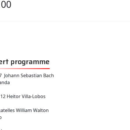
.00
ert programme
7 Johann Sebastian Bach
anda
 12 Heitor Villa-Lobos
gatelles William Walton
o