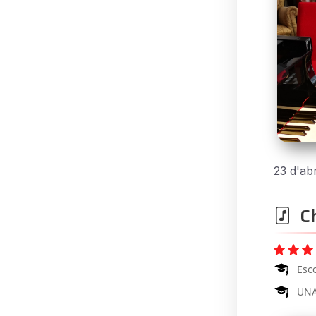
23 d'abr
Ch
Esc
UNA