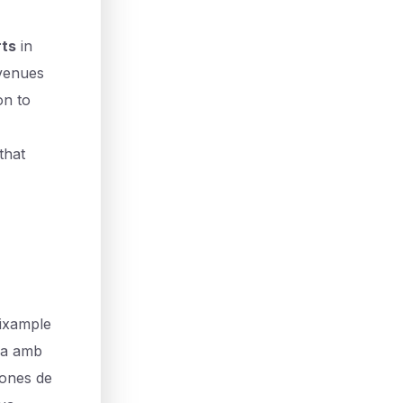
rts
in
 venues
on to
that
'Eixample
la amb
sones de