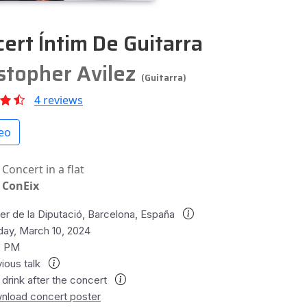
ert Íntim De Guitarra
stopher Avilez
(Guitarra)
4 reviews
eo
Concert in a flat
ConEix
er de la Diputació, Barcelona, España
day, March 10, 2024
0 PM
ious talk
 drink after the concert
nload concert poster