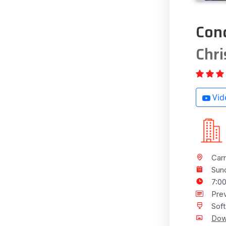
Conc
Chri
Vid
Carr
Sun
7:0
Prev
Soft
Dow