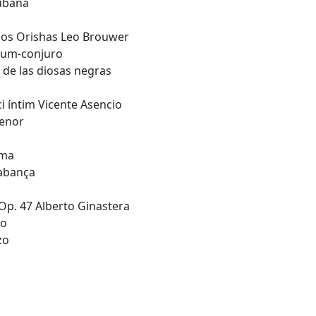
Cubana
 los Orishas Leo Brouwer
ium-conjuro
 de las diosas negras
ci íntim Vicente Asencio
renor
lma
uabança
Op. 47 Alberto Ginastera
io
zo
o