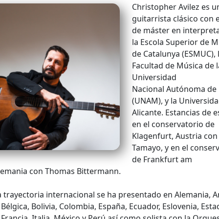
Christopher Avilez es u
guitarrista clásico con 
de máster en interpret
la Escola
Superior de M
de Catalunya (ESMUC), 
Facultad de Música de l
Universidad
Nacional
Autónoma de 
(UNAM), y la Universid
Alicante. Estancias de 
en el
conservatorio de
Klagenfurt, Austria co
Tamayo, y en el conser
de Frankfurt am
lemania con Thomas Bittermann.
 trayectoria internacional se ha presentado en Alemania,
A
 Bélgica, Bolivia, Colombia, España, Ecuador, Eslovenia, Est
 Francia,
Italia, México y Perú así como solista con la Orque