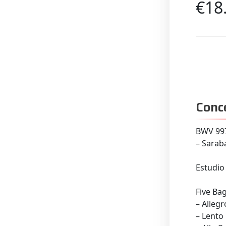
€18
Conc
BWV 99
–
Sarab
Estudio
Five Ba
– Allegr
– Lento