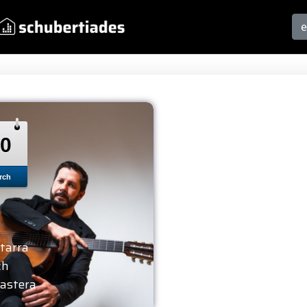
0
rch
tarra
ch
astera