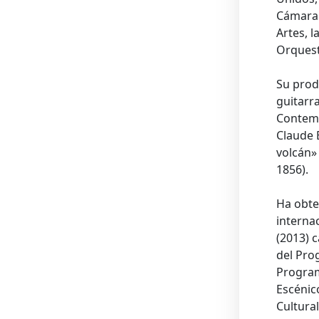
Cámara 
Artes, 
Orquest
Su prod
guitarr
Contemp
Claude B
volcán»
1856).
Ha obte
interna
(2013) 
del
Prog
Progra
Escénic
Cultura