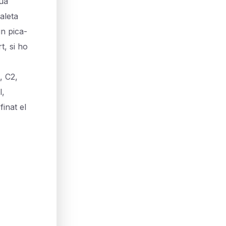
ua
aleta
n pica-
t, si ho
 C2,
l,
inat el