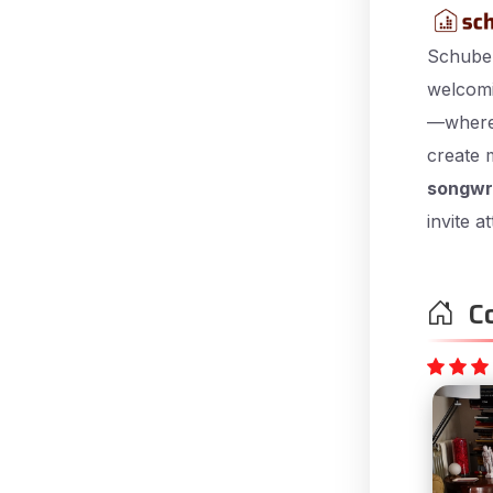
Schuber
welcomi
—where 
create 
songwri
invite a
Co