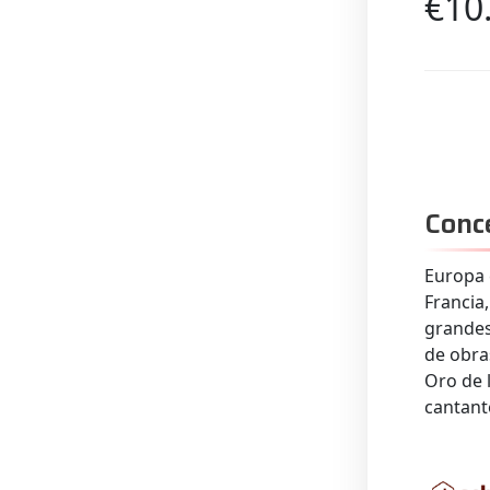
€10
Conc
Europa 
Francia,
grandes
de obras
Oro de 
cantante