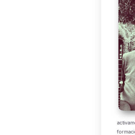
activam
formaci