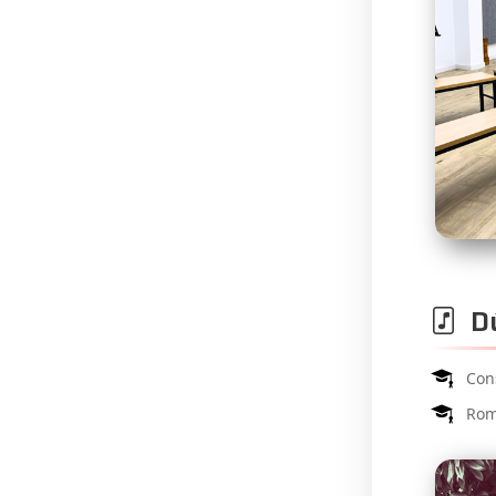
Dú
Con
Rom