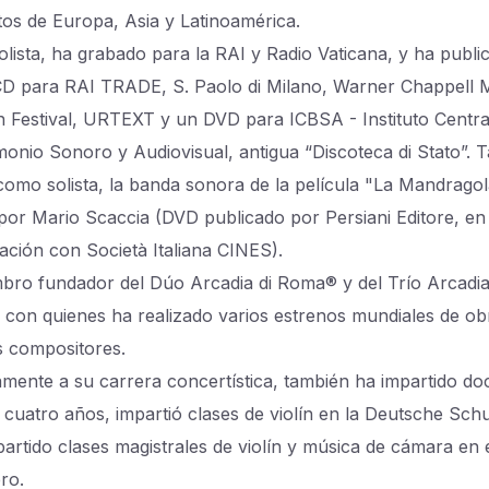
tos de Europa, Asia y Latinoamérica.
lista, ha grabado para la RAI y Radio Vaticana, y ha publi
CD para RAI TRADE, S. Paolo di Milano, Warner Chappell M
n Festival, URTEXT y un DVD para ICBSA - Instituto Centra
imonio Sonoro y Audiovisual, antigua “Discoteca di Stato”. 
como solista, la banda sonora de la película "La Mandragol
a por Mario Scaccia (DVD publicado por Persiani Editore, en
ación con Società Italiana CINES).
bro fundador del Dúo Arcadia di Roma® y del Trío Arcadia
con quienes ha realizado varios estrenos mundiales de ob
s compositores.
amente a su carrera concertística, también ha impartido do
 cuatro años, impartió clases de violín en la Deutsche Sc
partido clases magistrales de violín y música de cámara en 
ro.