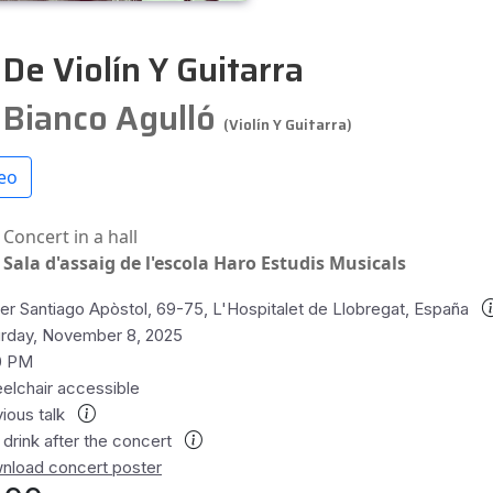
De Violín Y Guitarra
 Bianco Agulló
(violín Y Guitarra)
eo
Concert in a hall
Sala d'assaig de l'escola Haro Estudis Musicals
er Santiago Apòstol, 69-75, L'Hospitalet de Llobregat, España
urday, November 8, 2025
0 PM
elchair accessible
ious talk
 drink after the concert
nload concert poster