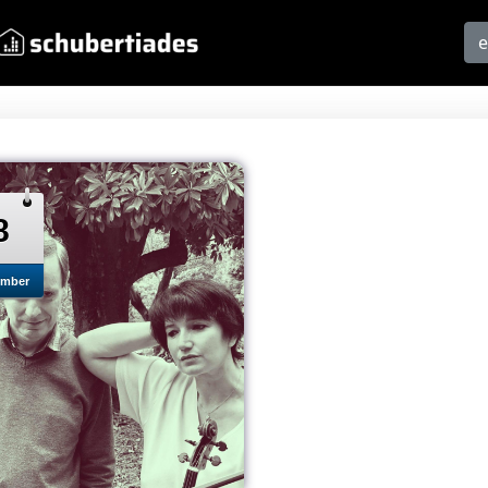
8
mber