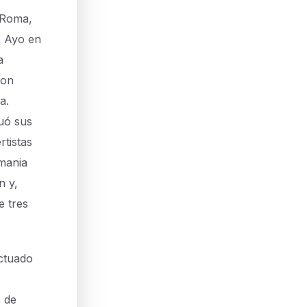
 Roma,
x Ayo en
a
con
a.
uó sus
rtistas
emania
n y,
e tres
ctuado
s de