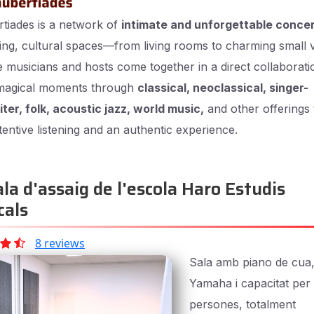
tiades is a network of
intimate and unforgettable conce
ng, cultural spaces—from living rooms to charming small
musicians and hosts come together in a direct collaborati
magical moments through
classical, neoclassical, singer-
ter, folk, acoustic jazz, world music,
and other offerings 
ttentive listening and an authentic experience.
a d'assaig de l'escola Haro Estudis
cals
8 reviews
Sala amb piano de cua
Yamaha i capacitat per
persones, totalment