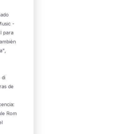
cado
usic -
l para
También
a",
 di
ras de
cencia:
hule Rom
el