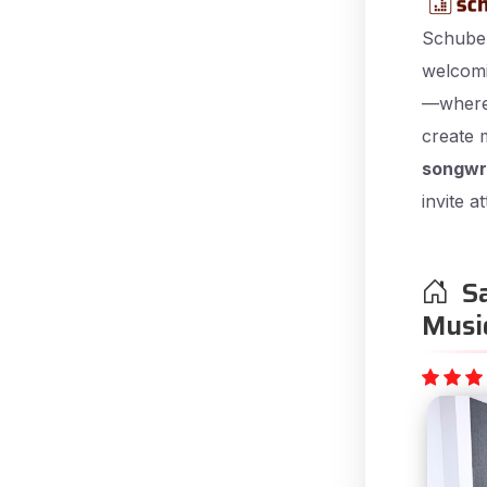
Schuber
welcomi
—where 
create 
songwri
invite a
Sal
Musi