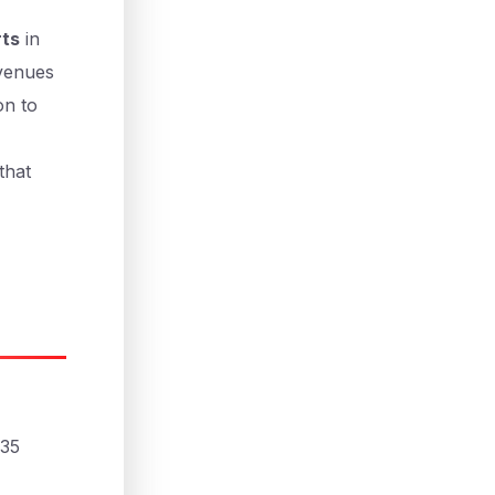
rts
in
 venues
on to
that
,
 35