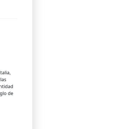
alia,
las
ntidad
iglo de