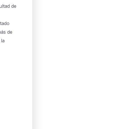
ultad de
itado
más de
 la