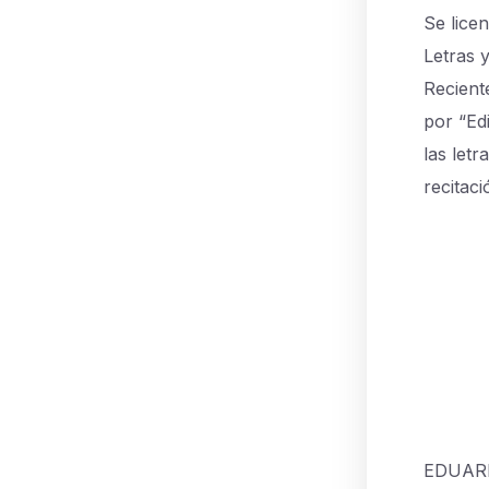
Se lice
Letras 
Recient
por “Ed
las letr
recitaci
EDUARD