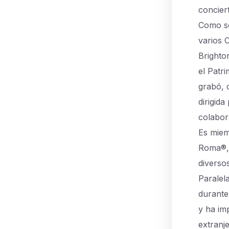
concier
Como so
varios 
Brighto
el Patr
grabó, 
dirigid
colabor
Es miem
Roma®, 
diverso
Paralel
durante
y ha im
extranje