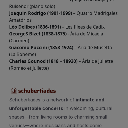
Ruiseñor (piano solo)
Joaquin Rodrigo (1901-1999)
– Quatro Madrigales
Amatórios
Léo Delibes (1836-1891)
– Les filees de Cadix
GeorgeS Bizet (1838-1875)
- Ària de Micaëla
(Carmen)
Giacomo Puccini (1858-1924)
– Ária de Musetta
(La Boheme)
Charles Gounod (1818 – 18930)
– Ária de Juliette
(Roméo et Juliette)
Schubertiades is a network of
intimate and
unforgettable concerts
in welcoming, cultural
spaces—from living rooms to charming small
venues—where musicians and hosts come