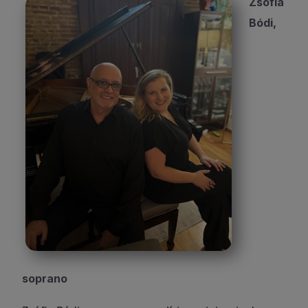
Zsófia
Bódi,
soprano