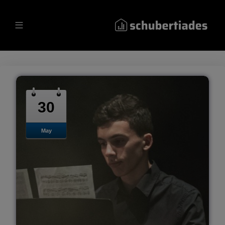
30
May