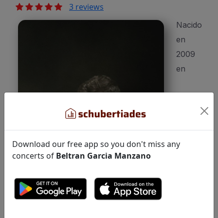
3 reviews
Nacido
en
2009
en
Download our free app so you don't miss any
concerts of
Beltran Garcia Manzano