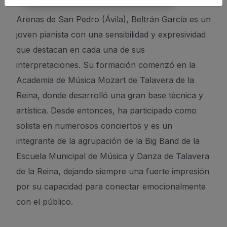
Arenas de San Pedro (Ávila), Beltrán García es un
joven pianista con una sensibilidad y expresividad
que destacan en cada una de sus
interpretaciones. Su formación comenzó en la
Academia de Música Mozart de Talavera de la
Reina, donde desarrolló una gran base técnica y
artística. Desde entonces, ha participado como
solista en numerosos conciertos y es un
integrante de la agrupación de la Big Band de la
Escuela Municipal de Música y Danza de Talavera
de la Reina, dejando siempre una fuerte impresión
por su capacidad para conectar emocionalmente
con el público.