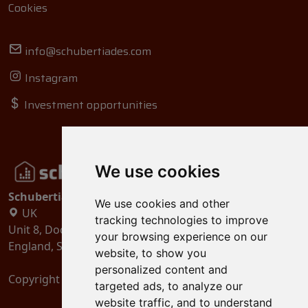
Cookies
info@schubertiades.com
Instagram
Investment opportunities
We use cookies
Schubertiades, Ltd.
We use cookies and other
UK
tracking technologies to improve
Unit 8, Dock Offices, Surrey Quays Road, London
your browsing experience on our
England, SE16 2XU
website, to show you
personalized content and
Copyright 2024
Schubertiades, Ltd.
targeted ads, to analyze our
website traffic, and to understand