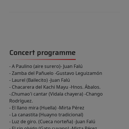
Concert programme
- A Paulino (aire surero)- Juan Falú
- Zamba del Pañuelo -Gustavo Leguizamón
- Laurel (Bailecito) -Juan Falú
- Chacarera del Kachi Mayu -Hnos. Ábalos.
-.Chumao'i cantar (Vidala chayera) -Chango
Rodríguez.
- El llano mira (Huella) -Mirta Pérez
- La canastita (Huayno tradicional)
- Luz de giro. (Cueca norteña) -Juan Falú
- El sin olvido (Gato cuyano) -Mirta Pérez.