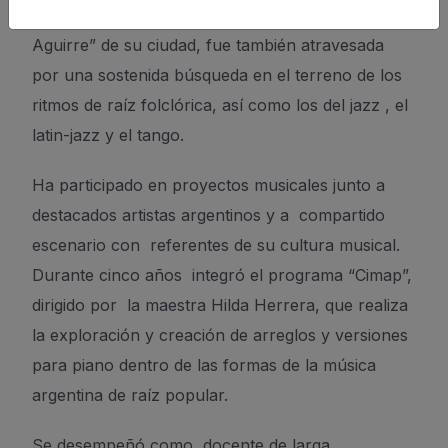
Conservatorio Superior de Música “Julián
Aguirre” de su ciudad, fue también atravesada
por una sostenida búsqueda en el terreno de los
ritmos de raíz folclórica, así como los del jazz , el
latin-jazz y el tango.
Ha participado en proyectos musicales junto a
destacados artistas argentinos y a compartido
escenario con referentes de su cultura musical.
Durante cinco años integró el programa “Cimap”,
dirigido por la maestra Hilda Herrera, que realiza
la exploración y creación de arreglos y versiones
para piano dentro de las formas de la música
argentina de raíz popular.
Se desempeñó como docente de larga