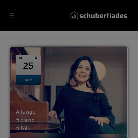
25
June
#tango
#piano
#folk