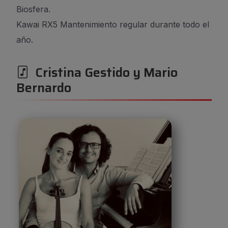
Biosfera.
Biosfera.
Kawai RX5 Mantenimiento regular durante todo el
Kawai RX5 Mantenimiento regular durante todo el
año.
año.
Cristina Gestido y Mario
Bernardo