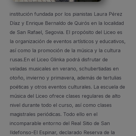
institución fundada por los pianistas Laura Pérez
institución fundada por los pianistas Laura Pérez
Díaz y Enrique Bernaldo de Quirós en la localidad
Díaz y Enrique Bernaldo de Quirós en la localidad
de San Rafael, Segovia. El propósito del Liceo es
de San Rafael, Segovia. El propósito del Liceo es
la organización de eventos artísticos y educativos,
la organización de eventos artísticos y educativos,
así como la promoción de la música y la cultura
así como la promoción de la música y la cultura
rusas. ​ En el Liceo Glinka podrá disfrutar de
rusas. ​ En el Liceo Glinka podrá disfrutar de
veladas musicales en verano, schubertiadas en
veladas musicales en verano, schubertiadas en
otoño, invierno y primavera, además de tertulias
otoño, invierno y primavera, además de tertulias
poéticas y otros eventos culturales. La escuela de
poéticas y otros eventos culturales. La escuela de
música del Liceo ofrece clases regulares de alto
música del Liceo ofrece clases regulares de alto
nivel durante todo el curso, así como clases
nivel durante todo el curso, así como clases
magistrales periódicas. Todo ello en el
magistrales periódicas. Todo ello en el
incomparable entorno del Real Sitio de San
incomparable entorno del Real Sitio de San
Ildefonso-El Espinar, declarado Reserva de la
Ildefonso-El Espinar, declarado Reserva de la