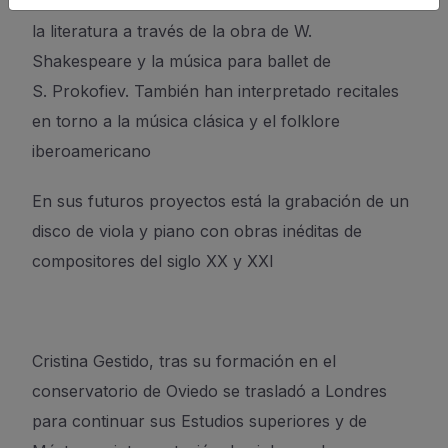
compañía
Wettribute
), unen la música, la danza y
la literatura a través de la obra de W.
Shakespeare y la música
para ballet
de
S.
Pro
kofiev
.
También han interpretado recitales
en torno a la música clásica y el folklore
iberoamericano
En sus futuros proyectos está la grabación de un
disco de viola y piano con obras inéditas de
compositores del siglo XX y XXI
Cristina
Gestido
, tras su formación en el
conservatorio de Oviedo se trasladó a Londres
para continuar sus Estudios superiores y de