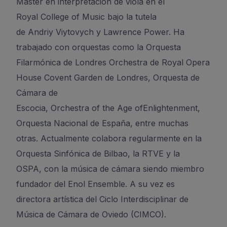
Máster en interpretación de viola en el
Royal
College
of
Music bajo la tutela
de
Andriy
Viytovych
y Lawrence
Power
.
Ha
trabajado con orquestas como la Orquesta
Filarmónica de Londres
Orchestra
de Royal Opera
House
Covent
Garden de Londres, Orquesta de
Cámara de
Escocia,
Orchestra
of
the
Age
of
Enlightenment
,
Orquesta Nacional de España,
entre muchas
otras.
Actualmente colabora regularmente en la
Orquesta Sinfónica de Bilbao
, la RTVE y la
OSPA,
con la música de cámara siendo miembro
fundador del
Enol
Ensemble
. A su vez es
directora artística del Ciclo Interdisciplinar de
Música de Cámara de Oviedo (CIMCO)
.