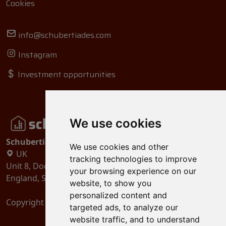
Cookies
info@schubertiades.com
Instagram
Investment opportunities
We use cookies
Schubertiades, Ltd.
We use cookies and other
UK
tracking technologies to improve
Unit 8, Dock Offices, Surrey Quays Road, London
your browsing experience on our
England, SE16 2XU
website, to show you
personalized content and
Copyright 2024
Schubertiades, Ltd.
targeted ads, to analyze our
website traffic, and to understand