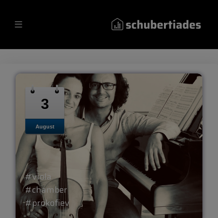
3
August
#viola
#chamber
#prokofiev