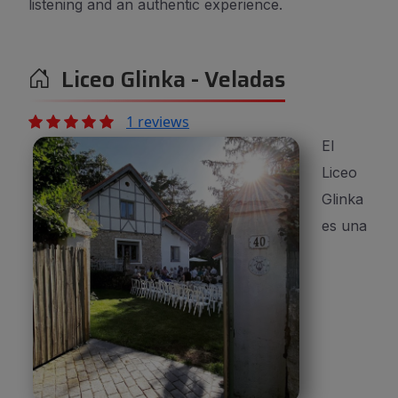
listening and an authentic experience.
Liceo Glinka - Veladas
1 reviews
El
El
Liceo
Liceo
Glinka
Glinka
es una
es una