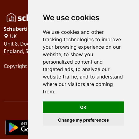
We use cookies
Schubertiades, Ltd.
We use cookies and other
UK
tracking technologies to improve
Unit 8, Dock Offices, Surrey Quays Road, London
your browsing experience on our
England, SE16 2XU
website, to show you
personalized content and
Copyright 2024
Schubertiades, Ltd.
targeted ads, to analyze our
website traffic, and to understand
where our visitors are coming
from.
OK
Change my preferences