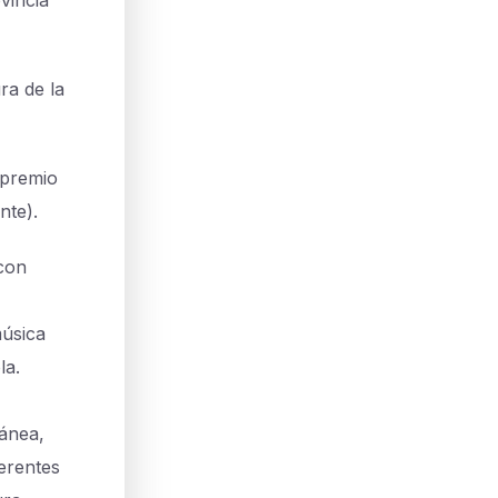
vincia
ra de la
 premio
ante).
 con
música
la.
ránea,
ferentes