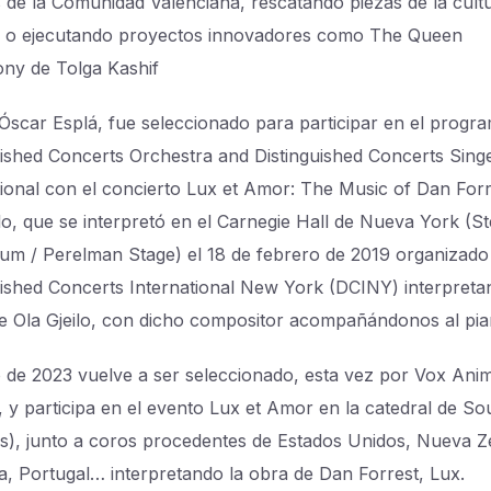
 de la Comunidad Valenciana, rescatando piezas de la cult
 o ejecutando proyectos innovadores como
The Queen
ony
de Tolga Kashif
Óscar Esplá, fue seleccionado para participar en el progr
uished Concerts Orchestra and Distinguished Concerts Sing
tional con el concierto
Lux et Amor
:
The Music of Dan Forr
lo
, que se interpretó en el Carnegie Hall de Nueva York (S
ium / Perelman Stage) el 18 de febrero de 2019 organizado
uished Concerts International New York (DCINY) interpret
e Ola Gjeilo, con dicho compositor acompañándonos al pi
o de 2023 vuelve a ser seleccionado, esta vez por Vox Ani
 y participa en el evento Lux et Amor en la catedral de S
s), junto a coros procedentes de Estados Unidos, Nueva 
ia, Portugal… interpretando la obra de Dan Forrest,
Lux
.