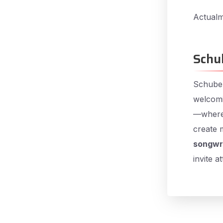
Actualm
Schu
Schuber
welcomi
—where 
create 
songwri
invite a