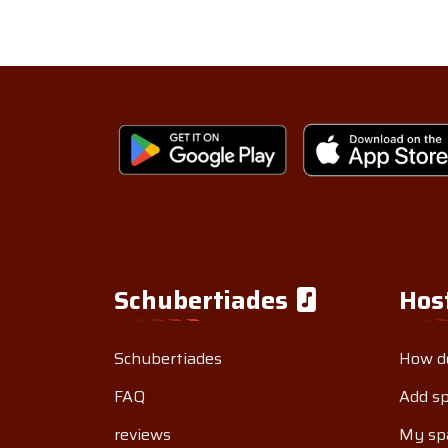
Schubertiades
Hos
Schubertiades
How do
FAQ
Add s
reviews
My sp