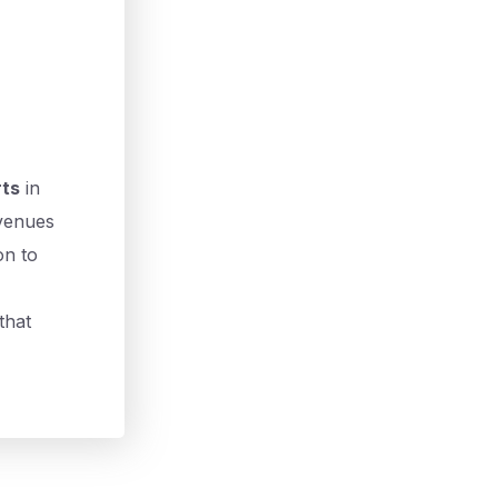
rts
in
 venues
on to
that