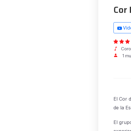
Cor 
Vid
Coro 
1 mu
El Cor 
de la E
El grup