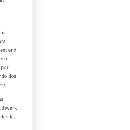
ura
ama
ers
est and
tern
 por
ando dos
ano.
ma
outhwark
Zelanda,