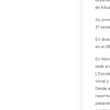
experie
de Alic
Su prim
3ª sema
En dici
en el 3
En febr
sede en
L’Escola
vocal y
Desde e
reperto
pasando