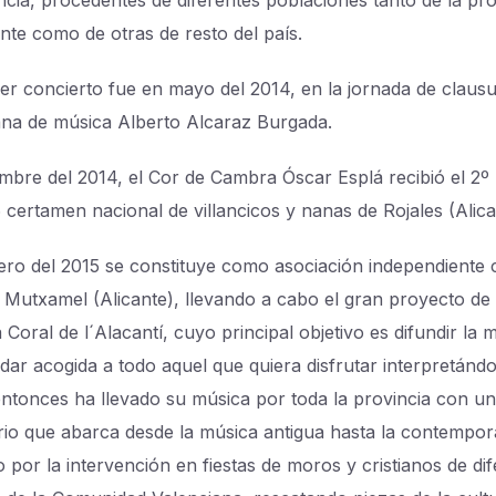
ncia, procedentes de diferentes poblaciones tanto de la pro
ante como de otras de resto del país.
er concierto fue en mayo del 2014, en la jornada de clausu
na de música Alberto Alcaraz Burgada.
embre del 2014, el Cor de Cambra Óscar Esplá recibió el 2º
6 certamen nacional de villancicos y nanas de Rojales (Alic
ero del 2015 se constituye como asociación independiente
 Mutxamel (Alicante), llevando a cabo el gran proyecto de
 Coral de l´Alacantí, cuyo principal objetivo es difundir la 
 dar acogida a todo aquel que quiera disfrutar interpretándo
ntonces ha llevado su música por toda la provincia con un
rio que abarca desde la música antigua hasta la contempo
 por la intervención en fiestas de moros y cristianos de di