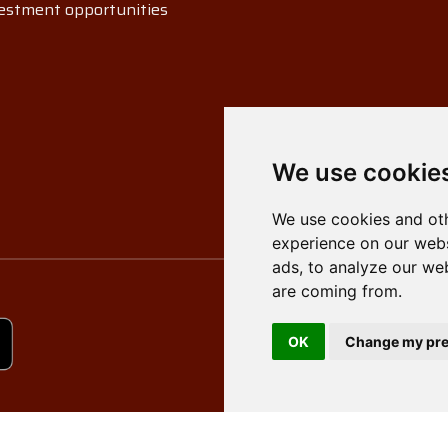
estment opportunities
We use cookie
We use cookies and oth
experience on our webs
ads, to analyze our web
are coming from.
OK
Change my pre