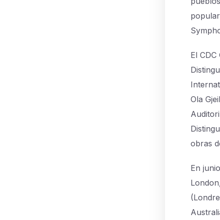
pueblos
popular
Symph
El CDC 
Disting
Interna
Ola Gjei
Auditor
Disting
obras d
En juni
London,
(Londre
Austral