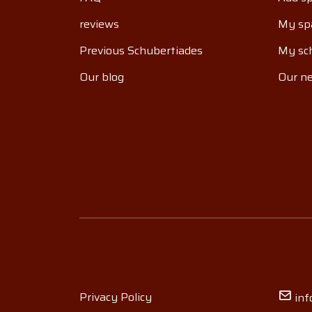
reviews
My sp
Previous Schubertiades
My sch
Our blog
Our ne
Privacy Policy
inf