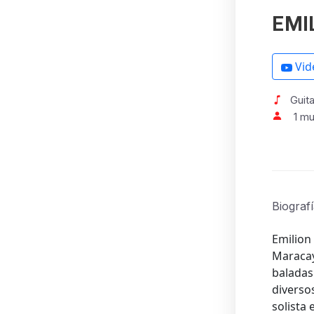
EMI
Vid
Guita
1 mu
Biograf
Emilion
Maracay
baladas
diverso
solista