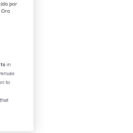
cido por
e Oro
rts
in
 venues
on to
that