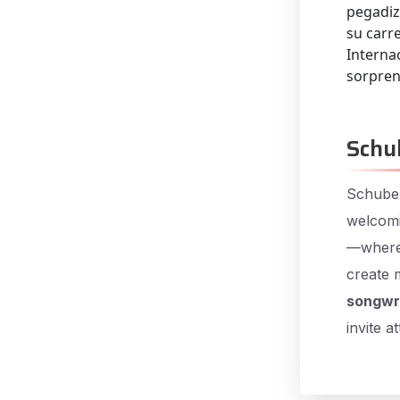
pegadiz
su carr
Interna
sorpren
Schu
Schuber
welcomi
—where 
create 
songwri
invite a