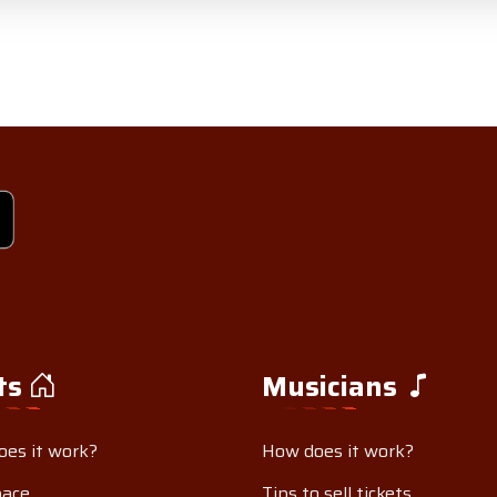
ts
Musicians
es it work?
How does it work?
pace
Tips to sell tickets