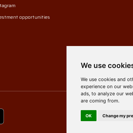
tagram
estment opportunities
We use cookie
We use cookies and oth
experience on our webs
ads, to analyze our web
are coming from.
OK
Change my pre