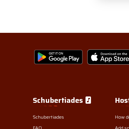
Schubertiades
Hos
Schubertiades
How do
FAQ
Add s