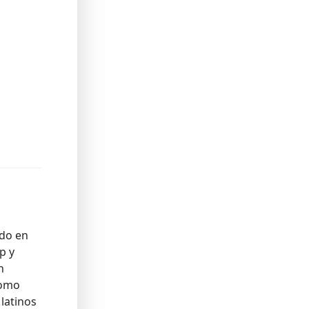
ado en
p y
n
como
latinos