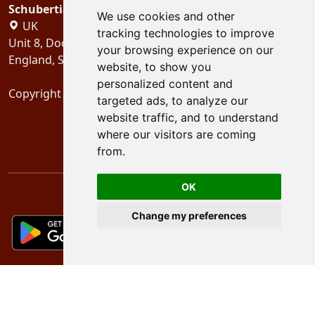
Schubertiades, Ltd.
We use cookies and other
UK
tracking technologies to improve
Unit 8, Dock Offices, Surrey Quays Road, London
your browsing experience on our
England, SE16 2XU
website, to show you
personalized content and
Copyright 2024
Schubertiades, Ltd.
targeted ads, to analyze our
website traffic, and to understand
where our visitors are coming
from.
OK
Change my preferences