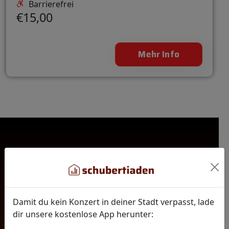
Barrierefrei
€15,00
Mehr Info
Schubertiaden
nahe bei dir
Damit du kein Konzert in deiner Stadt verpasst, lade
dir unsere kostenlose App herunter: