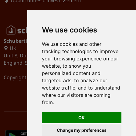
Opportunités d'investissement
We use cookies
Schubertiades, Ltd.
We use cookies and other
UK
tracking technologies to improve
Unit 8, Dock Offices, Surrey Quays Road, London
your browsing experience on our
England, SE16 2XU
website, to show you
personalized content and
Copyright 2024
Schubertiades, Ltd.
targeted ads, to analyze our
website traffic, and to understand
where our visitors are coming
from.
OK
Change my preferences