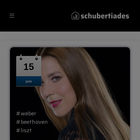
15
juin
#weber
#beethoven
#liszt