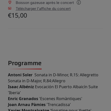
Boisson gazeuse après le concert
Télécharger l'affiche du concert
€15,00
Programme
Antoni Soler
Sonata in D-Minor, R.15: Allegretto
Sonata in D-Major, R.84:Allegro
Isaac Albéniz
Evocación El Puerto Albaicín Suite
'Iberia'
Enric Granados
'Escenes Romàntiques'
Joan Arnau Pàmies
'Trencadissa'
Xavier Montsalvatge
'Sonatine pour Yvette'