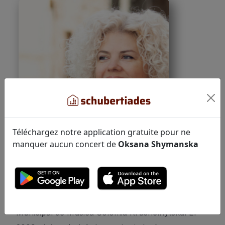
Téléchargez notre application gratuite pour ne
manquer aucun concert de
Oksana Shymanska
Nascuda a Lviv el 1987, Oksana Shymanska va
començar els estudis de piano amb
Tetyana
Aleksandrova
i
Lyudmila Zakopets
al Liceu
Municipal de Música Solomia Krushelnytska. El