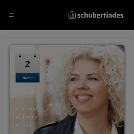
2
février
#granados
#albeniz
#soler