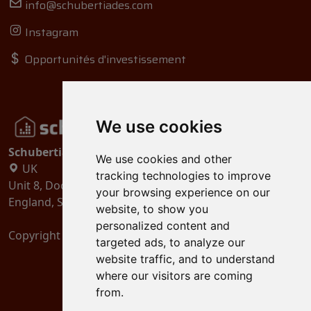
info@schubertiades.com
Instagram
Opportunités d'investissement
We use cookies
Schubertiades, Ltd.
We use cookies and other
UK
tracking technologies to improve
Unit 8, Dock Offices, Surrey Quays Road, London
your browsing experience on our
England, SE16 2XU
website, to show you
personalized content and
Copyright 2024
Schubertiades, Ltd.
targeted ads, to analyze our
website traffic, and to understand
where our visitors are coming
from.