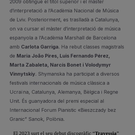
2009 obtingué el títol superior i el màster
d’interpretació a l’Acadèmia Nacional de Música
de Lviv. Posteriorment, es traslladà a Catalunya,
on va cursar el màster d’interpretació de música
espanyola a l’Acadèmia Marshall de Barcelona
amb
Carlota Garriga
. Ha rebut classes magistrals
de
Maria João Pires, Luis Fernando Pérez,
Marta Zabaleta, Narcís Bonet i Volodymyr
Vinnytskiy
. Shymanska ha participat a diversos
festivals internacionals de música clàssica a
Ucraïna, Catalunya, Alemanya, Bèlgica i Regne
Unit. És guanyadora del premi especial al
Internacional Forum Pianistic «Bieszczady bez
Granic” Sanok, Polònia.
El 2023 surt el seu debut discogràfic “
Travessia
”