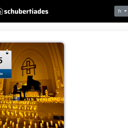
fr
5
in