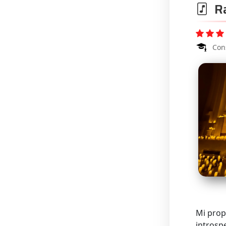
Ra
Con
Mi prop
introsp