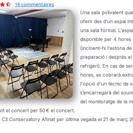
16 commentaires
Una sala polivalent que
oferir des d’un espai ín
una sala formal. L'espa
disponible per 4 hores 
(incloent-hi l'estona de
preparació i després el
refrigeri). En cas de se
hores, es cobrarà extr
l'opció d'un tècnic de 
s’encarregarà del soun
del monitoratge de la 
ot el concert per 50 € el concert.
C3 Conservatory Afinat per última vegada el 21 de març 2