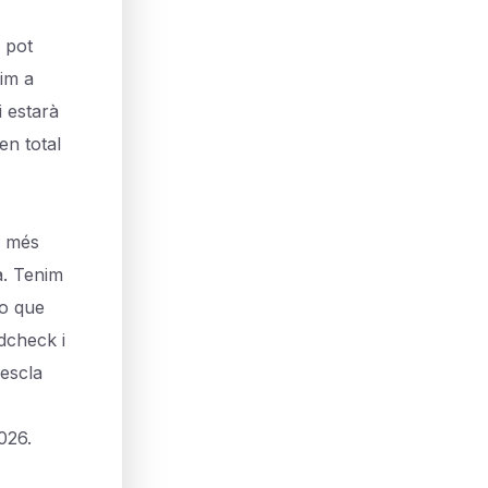
 pot
tim a
i estarà
en total
r més
a. Tenim
so que
dcheck i
mescla
026.