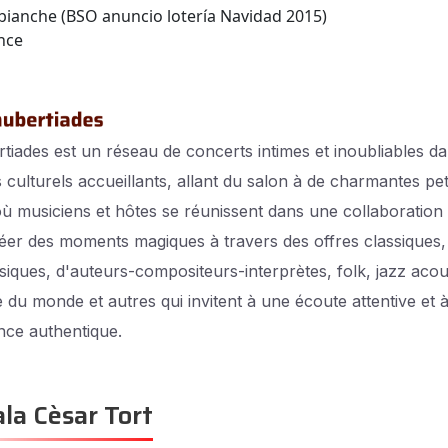
bianche (BSO anuncio lotería Navidad 2015)
nce
tiades est un réseau de concerts intimes et inoubliables d
 culturels accueillants, allant du salon à de charmantes pet
 où musiciens et hôtes se réunissent dans une collaboration 
éer des moments magiques à travers des offres classiques,
siques, d'auteurs-compositeurs-interprètes, folk, jazz acou
 du monde et autres qui invitent à une écoute attentive et 
nce authentique.
la Cèsar Tort