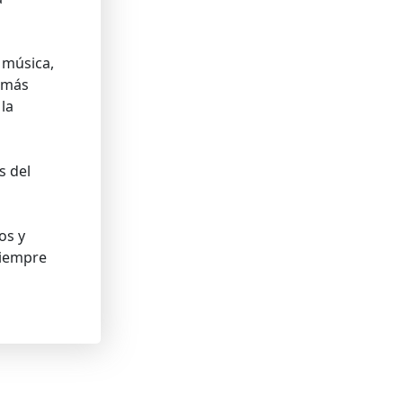
 música,
o más
la
n
s del
os y
siempre