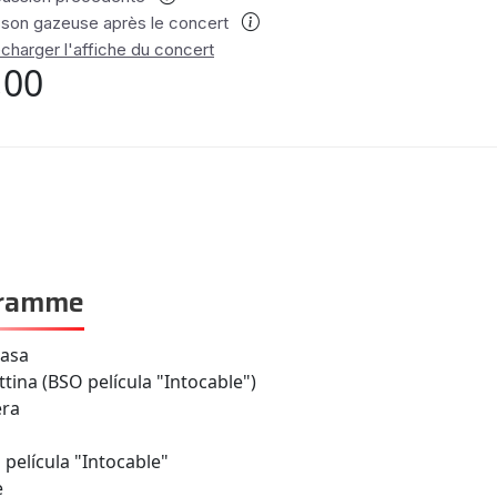
sson gazeuse après le concert
charger l'affiche du concert
,00
gramme
casa
tina (BSO película "Intocable")
era
 película "Intocable"
e