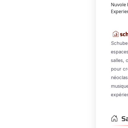
Nuvole 
Experie
Schuber
espaces
salles,
pour cr
néoclas
musique
expérie
Sa