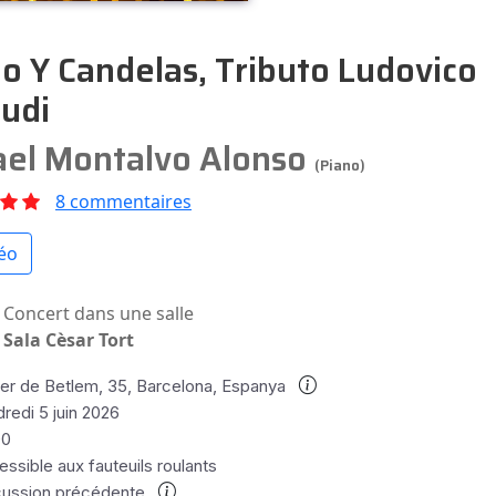
o Y Candelas, Tributo Ludovico
udi
ael Montalvo Alonso
(Piano)
8 commentaires
éo
Concert dans une salle
Sala Cèsar Tort
rer de Betlem, 35, Barcelona, Espanya
redi 5 juin 2026
00
ssible aux fauteuils roulants
cussion précédente