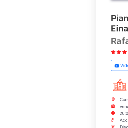
Pian
Eina
Raf
Vid
Car
vend
20:
Acce
Dis