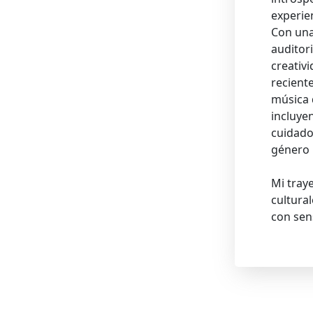
experien
Con una
auditor
creativ
recient
música 
incluye
cuidado
género 
Mi traye
cultural
con sens