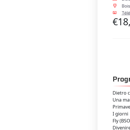
Boi
Télé
€18
Pro
Dietro 
Una mat
Primav
I giorni
Fly (BSO
Divenir