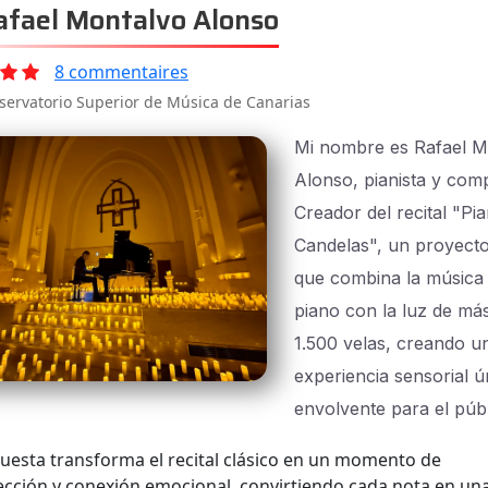
fael Montalvo Alonso
8 commentaires
servatorio Superior de Música de Canarias
Mi nombre es Rafael M
Alonso, pianista y comp
Creador del recital "Pi
Candelas", un proyecto
que combina la música
piano con la luz de má
1.500 velas, creando u
experiencia sensorial ú
envolvente para el públ
uesta transforma el recital clásico en un momento de
ección y conexión emocional, convirtiendo cada nota en un