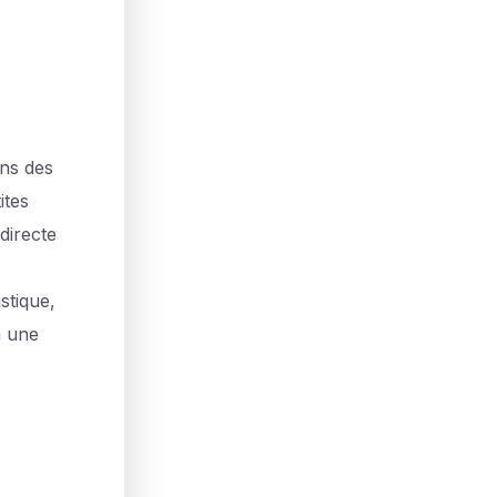
ans des
ites
directe
stique,
à une