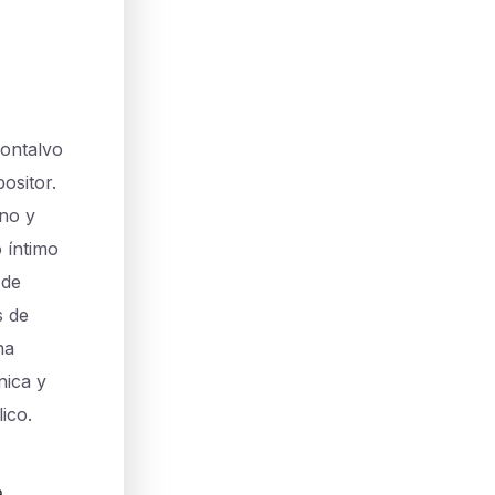
ontalvo
ositor.
ano y
 íntimo
 de
s de
na
nica y
ico.
a