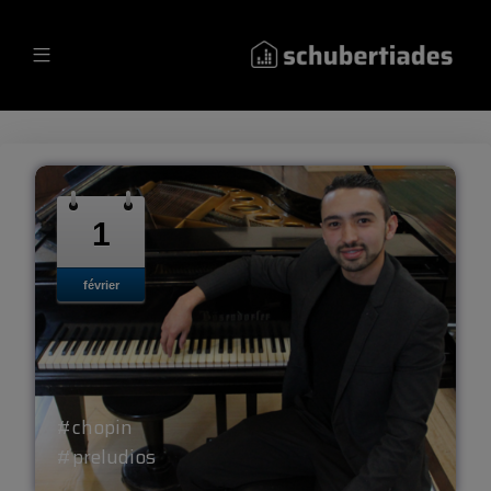
1
février
#chopin
#preludios