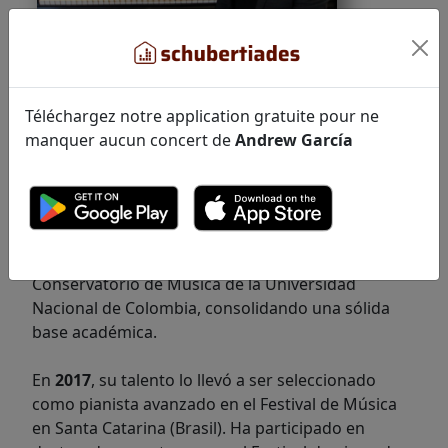
Téléchargez notre application gratuite pour ne
manquer aucun concert de
Andrew García
formación en
2015
en el Instituto Técnico de
Formación Musical e Instrumental León XIII en
Bogotá, Colombia, donde culminó estudios
técnicos en piano clásico. Paralelamente, ingresó
al Programa Básico de Formación Musical del
Conservatorio de Música de la Universidad
Nacional de Colombia, consolidando una sólida
base académica.
En
2017
, su talento lo llevó a ser seleccionado
como pianista avanzado en el Festival de Música
en Santa Catarina (Brasil). Ha participado en