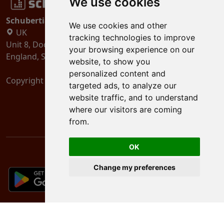
We use cookies
Schubertiades, Ltd.
We use cookies and other
UK
tracking technologies to improve
Unit 8, Dock Offices, Surrey Quays Road, London
your browsing experience on our
England, SE16 2XU
website, to show you
personalized content and
Copyright 2024
Schubertiades, Ltd.
targeted ads, to analyze our
website traffic, and to understand
where our visitors are coming
from.
OK
Change my preferences