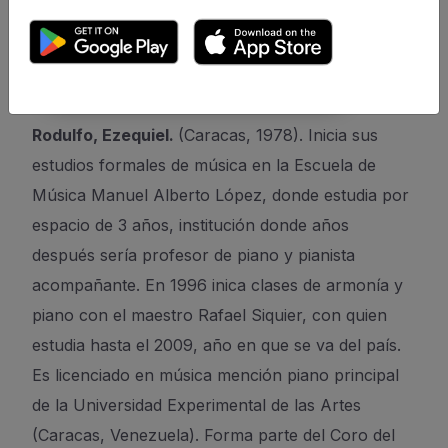
Rodulfo, Ezequiel.
(Caracas, 1978). Inicia sus
estudios formales de música en la Escuela de
Música Manuel Alberto López, donde estudia por
espacio de 3 años, institución donde años
después sería profesor de piano y pianista
acompañante. En 1996 inica clases de armonía y
piano con el maestro Rafael Siquier, con quien
estudia hasta el 2009, año en que se va del país.
Es licenciado en música mención piano principal
de la Universidad Experimental de las Artes
(Caracas, Venezuela). Forma parte del Coro del