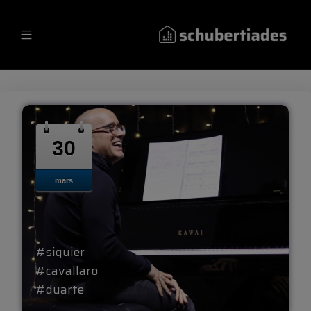
30
mars
#siquier
#cavallaro
#duarte