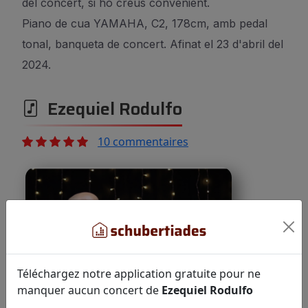
del concert, si ho creus convenient.
Piano de cua YAMAHA, C2, 178cm, amb pedal
tonal, banqueta de concert. Afinat el 23 d'abril del
2024.
Ezequiel Rodulfo
10 commentaires
Téléchargez notre application gratuite pour ne
manquer aucun concert de
Ezequiel Rodulfo