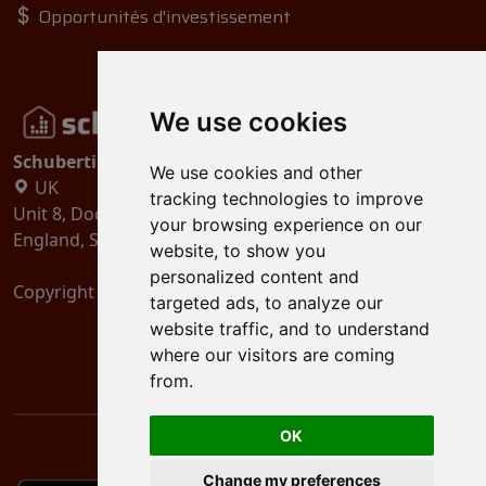
Opportunités d'investissement
We use cookies
Schubertiades, Ltd.
We use cookies and other
UK
tracking technologies to improve
Unit 8, Dock Offices, Surrey Quays Road, London
your browsing experience on our
England, SE16 2XU
website, to show you
personalized content and
Copyright 2024
Schubertiades, Ltd.
targeted ads, to analyze our
website traffic, and to understand
where our visitors are coming
from.
OK
Change my preferences