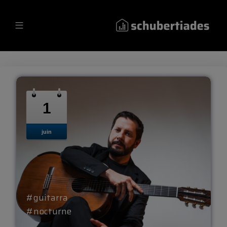
1
juin
#guitarra
#nocturne