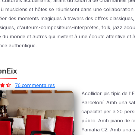
 culturels accueillants, allant du salon à de charmantes pet
 où musiciens et hôtes se réunissent dans une collaboration 
éer des moments magiques à travers des offres classiques,
siques, d'auteurs-compositeurs-interprètes, folk, jazz acou
 du monde et autres qui invitent à une écoute attentive et 
nce authentique.
nEix
76 commentaires
Acollidor pis típic de l
Barceloní. Amb una sa
capacitat per a 20 per
públic. Amb piano de c
Yamaha C2. Amb una s