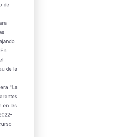
o de
ara
as
bajando
 En
el
u de la
pera "La
ferentes
 en las
 2022-
curso