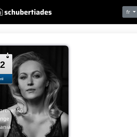
fr
2
ril
archenko
nge
ania