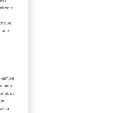
ites
directe
stique,
à une
'Eixample
la amb
sones de
ua
aleta