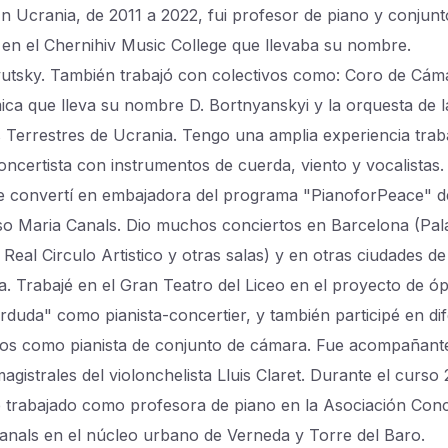
En Ucrania, de 2011 a 2022, fui profesor de piano y conjunt
en el Chernihiv Music College que llevaba su nombre.
utsky. También trabajó con colectivos como: Coro de Cám
ca que lleva su nombre D. Bortnyanskyi y la orquesta de l
 Terrestres de Ucrania. Tengo una amplia experiencia tra
ncertista con instrumentos de cuerda, viento y vocalistas.
 convertí en embajadora del programa "PianoforPeace" d
o Maria Canals. Dio muchos conciertos en Barcelona (Pala
Real Circulo Artistico y otras salas) y en otras ciudades de
a. Trabajé en el Gran Teatro del Liceo en el proyecto de ó
rduda" como pianista-concertier, y también participé en di
os como pianista de conjunto de cámara. Fue acompañante
agistrales del violonchelista Lluis Claret. Durante el curso
 trabajado como profesora de piano en la Asociación Con
anals en el núcleo urbano de Verneda y Torre del Baro.