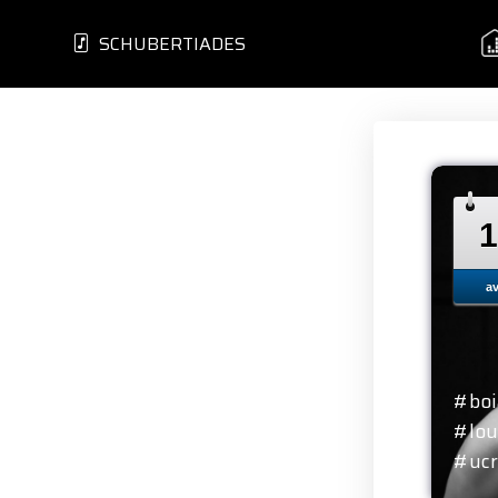
SCHUBERTIADES
1
av
#boi
#lou
#ucr