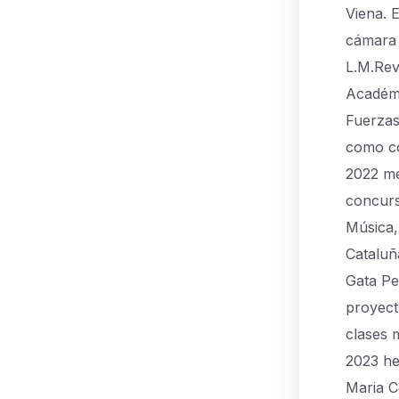
Viena. 
cámara 
L.M.Rev
Académi
Fuerzas
como co
2022 me
concurs
Música, 
Cataluñ
Gata Pe
proyect
clases m
2023 he
Maria C