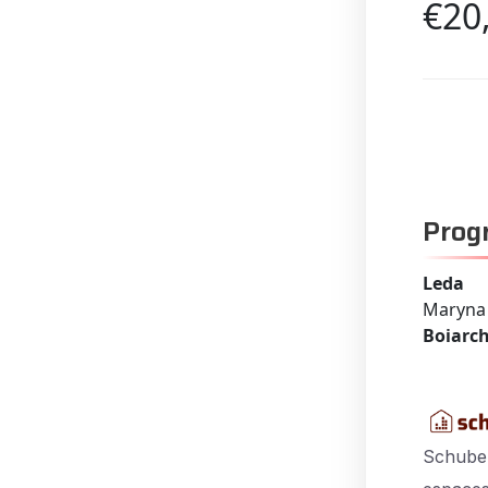
€20
Pro
Leda
Maryna 
Boiarc
Schuber