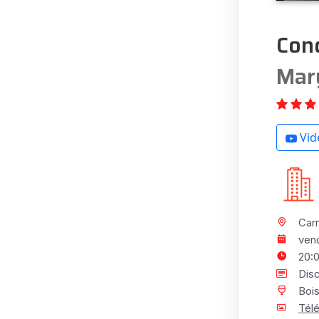
Conc
Mar
Vid
Carr
vend
20:
Dis
Boi
Télé