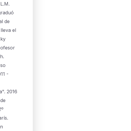
 L.M.
graduó
al de
lleva el
sky
rofesor
h.
rso
11 -
a". 2016
 de
2º
rís.
en