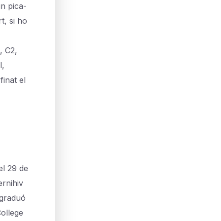
n pica-
t, si ho
 C2,
l,
inat el
l 29 de
rnihiv
 graduó
College