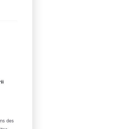
ii
ans des