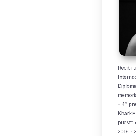
Recibí 
Interna
Diploma
memoria
- 4º pr
Kharkiv
puesto 
2018 - 