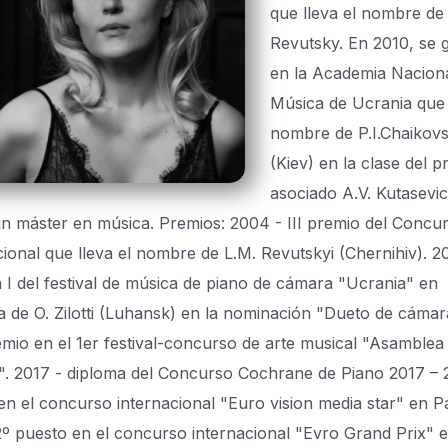
que lleva el nombre de
Revutsky. En 2010, se 
en la Academia Nacion
Música de Ucrania que 
nombre de P.I.Chaikov
(Kiev) en la clase del p
asociado A.V. Kutasevic
un máster en música. Premios: 2004 - III premio del Concu
cional que lleva el nombre de L.M. Revutskyi (Chernihiv). 20
 I del festival de música de piano de cámara "Ucrania" en
 de O. Zilotti (Luhansk) en la nominación "Dueto de cámar
emio en el 1er festival-concurso de arte musical "Asamblea
". 2017 - diploma del Concurso Cochrane de Piano 2017 – 
en el concurso internacional "Euro vision media star" en Pa
2º puesto en el concurso internacional "Evro Grand Prix" 