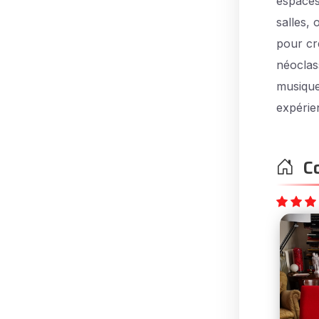
espaces
salles,
pour cr
néoclas
musique
expérie
Co