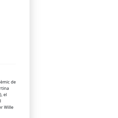
adèmic de
rtina
, el
l
r Wille