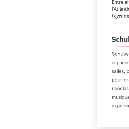
Entre al
l'Atlànt
Foyer
de
Schu
Schuber
espaces
salles,
pour cr
néoclas
musique
expérie