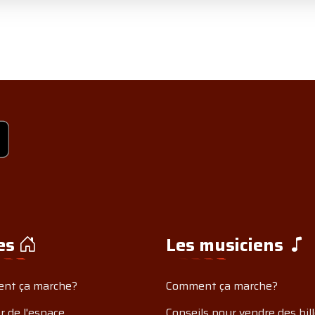
es
Les musiciens
nt ça marche?
Comment ça marche?
r de l'espace
Conseils pour vendre des bil