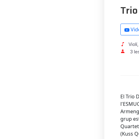
Trio
Vid
Violí
3 le
El Trio 
l'ESMUC
Armengol
grup es
Quartet
(Kuss Q