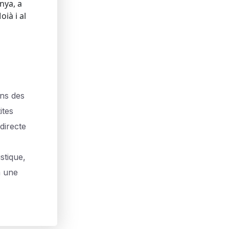
nya, a
oià i al
ans des
ites
directe
stique,
à une