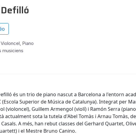
 Defilló
éo
, Violoncel, Piano
s musiciens
Defilló és un trio de piano nascut a Barcelona a l'entorn ac
 (Escola Superior de Música de Catalunya). Integrat per Ma
 (violoncel), Guillem Armengol (violí) i Ramón Serra (piano)
tà actualment sota la tutela d'Abel Tomàs i Arnau Tomàs, de
 Casals. A més, han rebut classes del Gerhard Quartet, Olive
uartett) i el Mestre Bruno Canino.