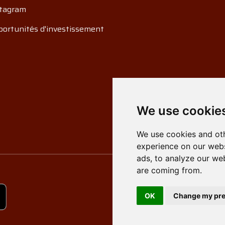
tagram
ortunités d'investissement
We use cookie
We use cookies and oth
experience on our webs
ads, to analyze our web
are coming from.
OK
Change my pre