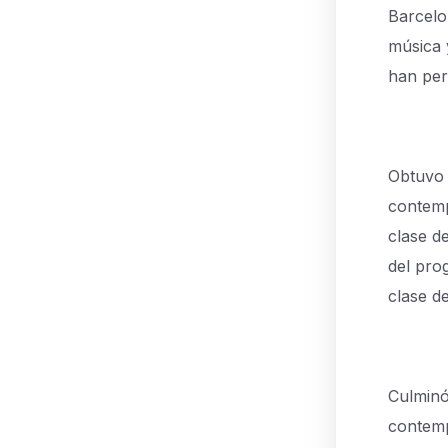
Barcelo
música 
han per
Obtuvo 
contemp
clase d
del pro
clase d
C
ulminó
contemp