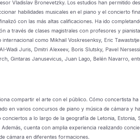
fesor Vladislav Bronevetzky. Los estudios han permitido des
cionar habilidades musicales en el piano y el concierto fina
finalizó con las más altas calificaciones. Ha ido completan
ón a través de clases magistrales con profesores y pianist
io internacional como Mikhail Voskresenksy, Eric Tawaststje
l-Wadi Juris, Dmitri Alexeev, Boris Slutsky, Pavel Nersess
rch, Gintaras Janusevicus, Juan Lago, Belén Navarro, ent
iona compartir el arte con el público. Cómo concertista ha
pado en varios concursos de piano y música de cámara y h
 conciertos a lo largo de la geografía de Letonia, Estonia, 
 Además, cuenta con amplia experiencia realizando concie
de cámara en diferentes formaciones.