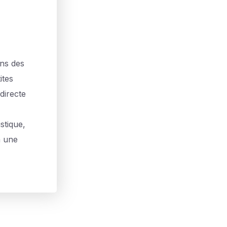
ans des
ites
directe
stique,
à une