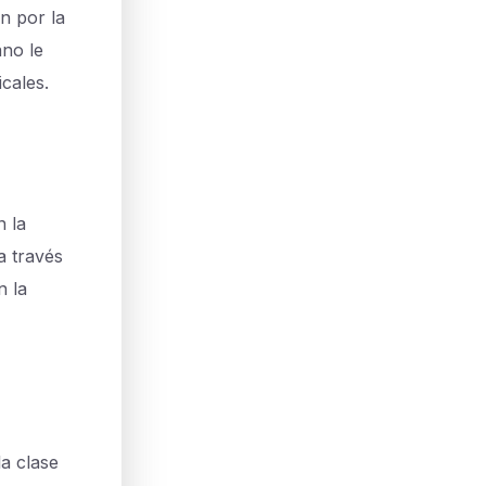
n por la
ano le
icales.
 la
a través
n la
a clase