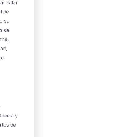
arrollar
l de
do su
as de
rna,
ian,
re
a
Suecia y
rtos de