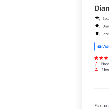
Dia
Esc
Univ
Jāz
Vid
Pian
1 le
Es una 