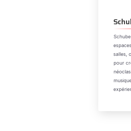
Schu
Schuber
espaces
salles,
pour cr
néoclas
musique
expérie