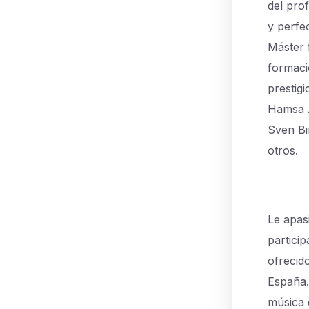
del pro
y perfec
Máster 
formaci
prestig
Hamsa A
Sven Bi
otros.
Le apas
partici
ofrecido
España.
música 