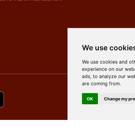
We use cookie
We use cookies and oth
experience on our webs
ads, to analyze our web
are coming from.
OK
Change my pre