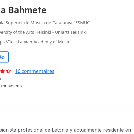
na Bahmete
ola Superior de Música de Catalunya "ESMUC"
ersity of the Arts Helsinki - Uniarts Helsinki
eps Vītols Latvian Academy of Music
éo
16 commentaires
o
s musiciens
pianista profesional de Letonia y actualmente residente en