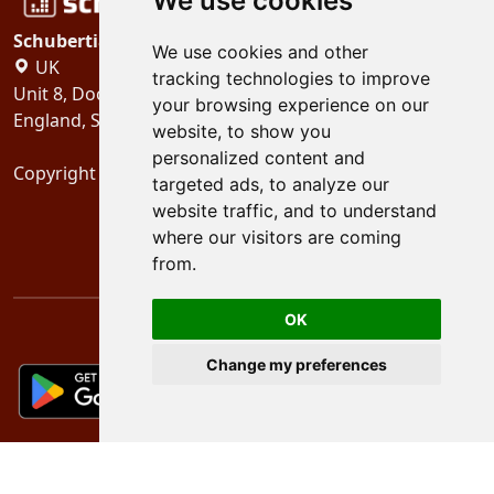
We use cookies
Schubertiades, Ltd.
We use cookies and other
UK
tracking technologies to improve
Unit 8, Dock Offices, Surrey Quays Road, London
your browsing experience on our
England, SE16 2XU
website, to show you
personalized content and
Copyright 2024
Schubertiades, Ltd.
targeted ads, to analyze our
website traffic, and to understand
where our visitors are coming
from.
OK
Change my preferences