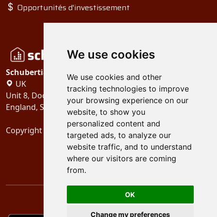
Opportunités d'investissement
We use cookies
Schubertiades, Ltd.
We use cookies and other
UK
tracking technologies to improve
Unit 8, Dock Offices, Surrey Quays Road, London
your browsing experience on our
England, SE16 2XU
website, to show you
personalized content and
Copyright 2024
Schubertiades, Ltd.
targeted ads, to analyze our
website traffic, and to understand
where our visitors are coming
from.
OK
Change my preferences