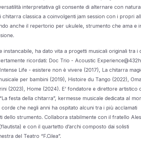
ersatilità interpretativa gli consente di alternare con natur
di chitarra classica a coinvolgenti jam session con i propri all
ndo anche il repertorio per ukulele, strumento che ama e 
sione.
 instancabile, ha dato vita a progetti musicali originali tra i 
ertamente ricordati: Doc Trio - Acoustic Experience@432
Intense Life - esistere non è vivere (2017), La chitarra magi
musicale per bambini (2019), Histoire du Tango (2022), Om
ni (2023), Home (2024). E’ fondatore e direttore artistico 
 “La festa della chitarra”, kermesse musicale dedicata al m
i corde che negli anni ha ospitato alcuni tra i più acclamati
ti dello strumento. Collabora stabilmente con il fratello Al
flautista) e con il quartetto d’archi composto dai solisti
hestra del Teatro “F.Cilea”.