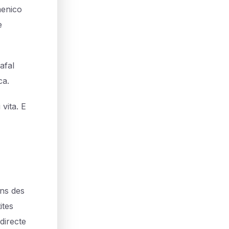
menico
e
afal
ca.
 vita. E
ans des
ites
directe