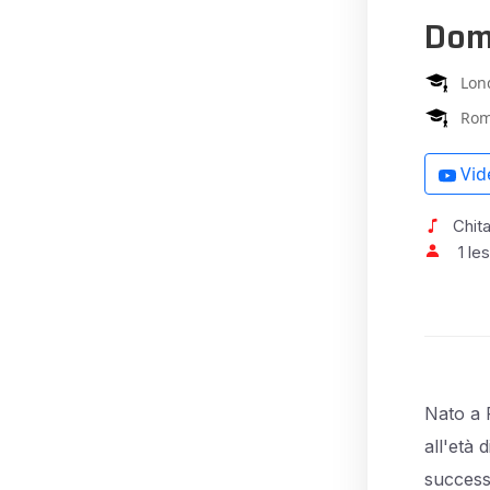
Dom
Lon
Rom
Vid
Chita
1 le
Nato a 
all'età 
success