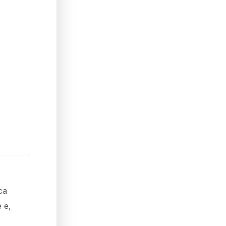
ca
e e,