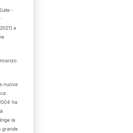
uite -
r
(2021) e
he
Vincenzo
na nuova
ica
 2004 ha
tà
irige la
ua grande