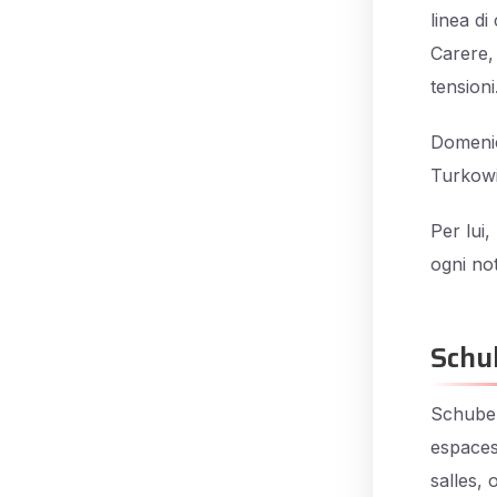
linea d
Carere, 
tensioni
Domenic
Turkowi
Per lui,
ogni no
Schu
Schuber
espaces
salles,