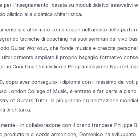
 per l’insegnamento, basata su moduli didattici innovativi 
o olistico alla didattica chitarristica.
lamente si è affermato come coach nell’ambito delle perfor
tegrando tecniche di coaching nei suoi seminari dal vivo basa
odo Guitar Workout, che fonde musica e crescita personal
 ulteriormente ampliato il proprio bagaglio formativo con
er in Coaching Umanistico e Programmazione Neuro-Lingu
0, dopo aver conseguito il diploma con il massimo dei voti p
oso London College of Music, è entrato a far parte a pieno t
istry of Guitars Tutor, la più grande organizzazione mondial
ti di chitarra.
mente - in collaborazione con il brand francese Philippe B
o produttore di corde armoniche, Domenico ha sviluppato