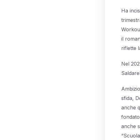
Ha inci
trimestr
Workout
il roma
riflette 
Nel 202
Saldarel
Ambizio
sfida, D
anche q
fondato 
anche sp
“Scuola 