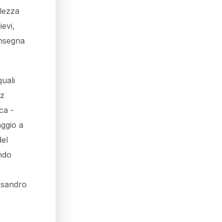
alezza
ievi,
insegna
quali
hz
ca -
aggio a
del
ondo
essandro