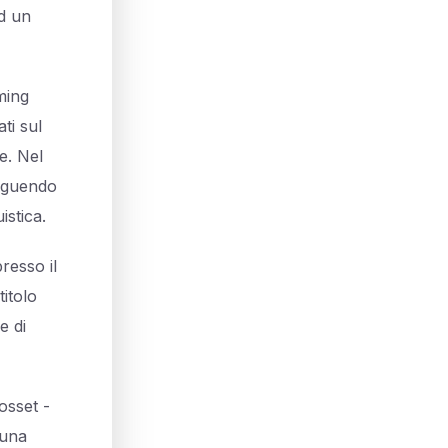
ed un
ming
ti sul
e. Nel
seguendo
istica.
resso il
itolo
e di
osset -
 una