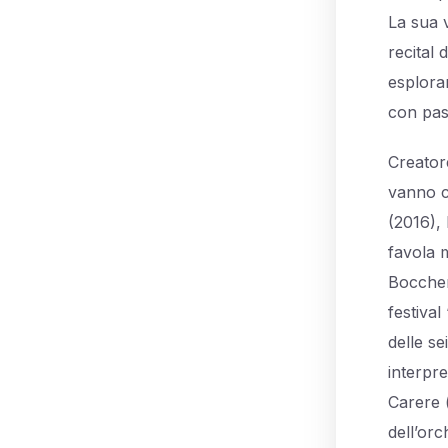
La sua v
recital 
esplora
con pas
Creatore
vanno c
(2016), 
favola 
Boccheri
festival
delle se
interpre
Carere (
dell’orc