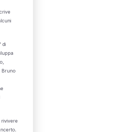
crive
alcuni
 di
viluppa
o,
, Bruno
he
d
 rivivere
oncerto.