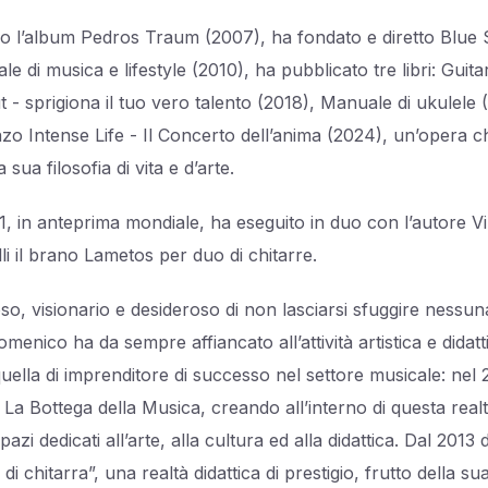
so l’album Pedros Traum (2007), ha fondato e diretto Blue S
ale di musica e lifestyle (2010), ha pubblicato tre libri: Guita
 - sprigiona il tuo vero talento (2018), Manuale di ukulele 
nzo Intense Life - Il Concerto dell’anima (2024), un’opera c
la sua filosofia di vita e d’arte.
1, in anteprima mondiale, ha eseguito in duo con l’autore 
li il brano Lametos per duo di chitarre.
so, visionario e desideroso di non lasciarsi sfuggire nessu
omenico ha da sempre affiancato all’attività artistica e didatt
uella di imprenditore di successo nel settore musicale: nel
La Bottega della Musica, creando all’interno di questa real
azi dedicati all’arte, alla cultura ed alla didattica. Dal 2013 d
di chitarra”, una realtà didattica di prestigio, frutto della s