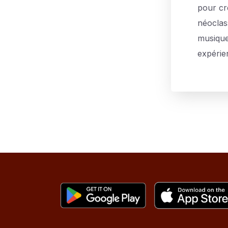
pour cr
néoclas
musique
expérie