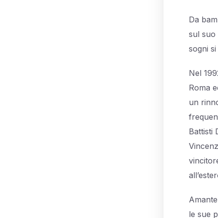
Da bambi
sul suo 
sogni si
Nel 1992
Roma ed 
un rinn
frequen
Battisti
Vincenz
vincitor
all’este
Amante d
le sue 