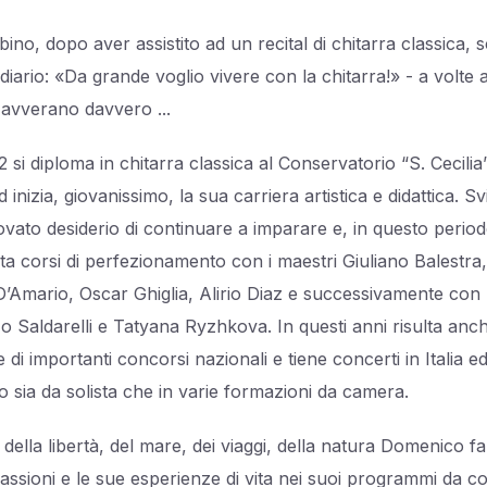
no, dopo aver assistito ad un recital di chitarra classica, s
diario: «Da grande voglio vivere con la chitarra!» - a volte 
 avverano davvero ...
 si diploma in chitarra classica al Conservatorio “S. Cecilia”
inizia, giovanissimo, la sua carriera artistica e didattica. S
ovato desiderio di continuare a imparare e, in questo period
ta corsi di perfezionamento con i maestri Giuliano Balestra
 D’Amario, Oscar Ghiglia, Alirio Diaz e successivamente con
o Saldarelli e Tatyana Ryzhkova. In questi anni risulta anc
e di importanti concorsi nazionali e tiene concerti in Italia e
ro sia da solista che in varie formazioni da camera.
ella libertà, del mare, dei viaggi, della natura Domenico fa
passioni e le sue esperienze di vita nei suoi programmi da c