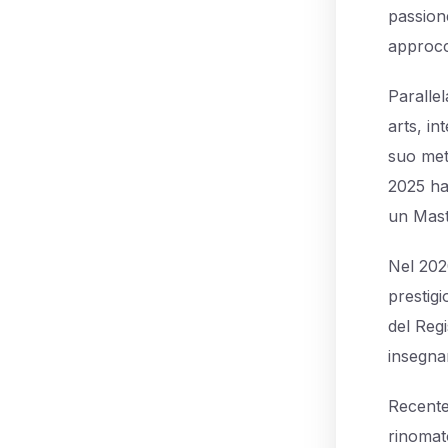
passione
approcci
Paralle
arts, in
suo met
2025 ha
un Mast
Nel 202
prestigi
del Reg
insegnan
Recente
rinomat