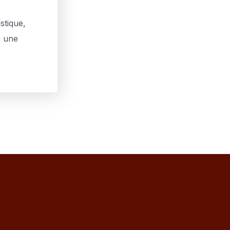
stique,
à une