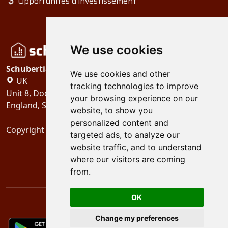
Opportunités d'investissement
We use cookies
Schubertiades, Ltd.
We use cookies and other
UK
tracking technologies to improve
Unit 8, Dock Offices, Surrey Quays Road, London
your browsing experience on our
England, SE16 2XU
website, to show you
personalized content and
Copyright 2024
Schubertiades, Ltd.
targeted ads, to analyze our
website traffic, and to understand
where our visitors are coming
from.
OK
Change my preferences