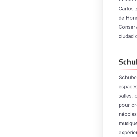
Carlos 
de Hond
Conserv
ciudad 
Schu
Schuber
espaces
salles,
pour cr
néoclas
musique
expérie