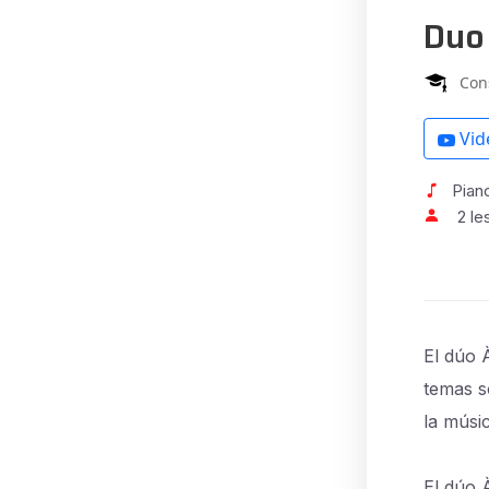
Duo
Con
Vid
Piano
2 le
El dúo 
temas s
la músi
El dúo 