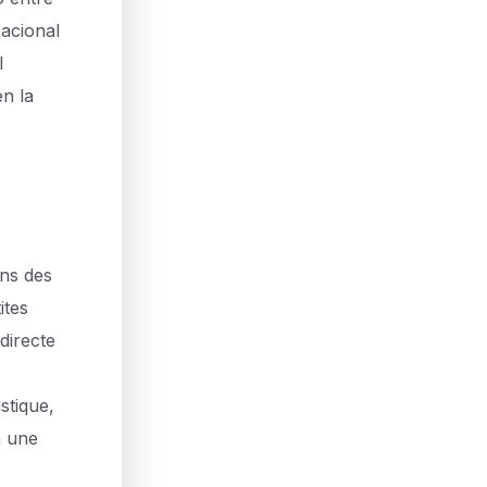
Nacional
l
n la
ans des
ites
directe
stique,
à une