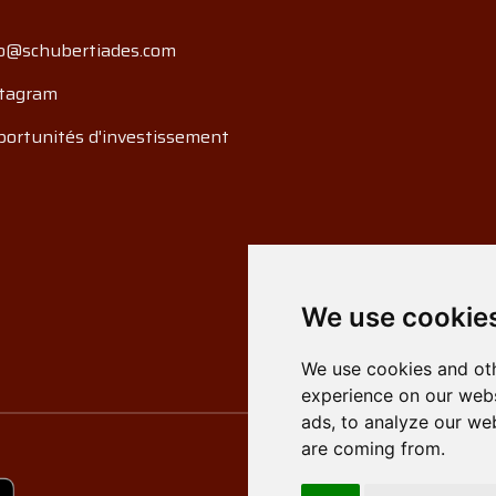
o@schubertiades.com
tagram
ortunités d'investissement
We use cookie
We use cookies and oth
experience on our webs
ads, to analyze our web
are coming from.