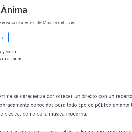
 Ànima
servatori Superior de Música del Liceu
éo
 y violín
s musiciens
Ànima se caracteriza por ofrecer un directo con un reperto
obradamente conocidos para todo tipo de público amante 
ca clásica, como de la música moderna.
Ànima es un proyecto musical de violín y piano conformad