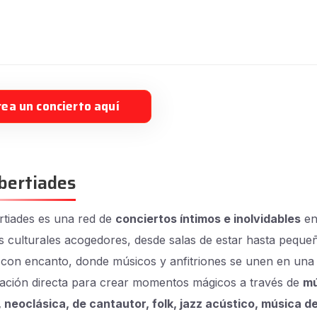
rea un concierto aquí
bertiades
tiades es una red de
conciertos íntimos e inolvidables
e
s culturales acogedores, desde salas de estar hasta peque
 con encanto, donde músicos y anfitriones se unen en una
ación directa para crear momentos mágicos a través de
mú
, neoclásica, de cantautor, folk, jazz acústico, música de