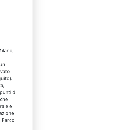
ilano,
 un
ivato
uito).
a,
 punti di
oche
rale e
razione
, Parco