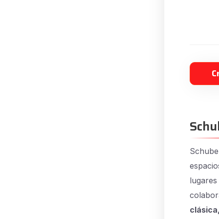
C
Schu
Schuber
espacio
lugares
colabor
clásica