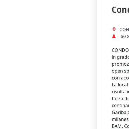
Con
CONDO
50 S
CONDOMI
in grado
promozi
open spa
con acce
La loca
risulta 
forza d
centinai
Garibald
milanesi
BAM, Co