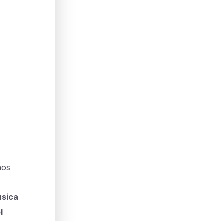
n
ños
sica
l