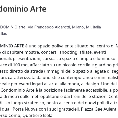
dominio Arte
MINIO arte, Via Francesco Algarotti, Milano, MI, Italia
illas
NIO ARTE è uno spazio polivalente situato nel centro di M
 di ospitare mostre, concerti, shooting, sfilate, eventi
onali, presentazioni, corsi... Lo spazio è ampio e luminoso:
ce di 100 mq, affacciato su un piccolo cortile e giardino pr
sso diretto da strada (immagini dello spazio allegate di seg
tion, caratterizzata da uno stile contemporaneo e minimalist
ideale per eventi legati all'arte, alla moda, al design. Uno dei
i Condominio Arte è la posizione facilmente accessibile, a p
a di metri dalle metropolitane e dai treni delle stazioni Cent
i. Un luogo strategico, posto al centro dei nuovi poli di att
 quali Porta Nuova con i suoi grattacieli, Piazza Gae Aulenti
rso Como, Quartiere Isola.