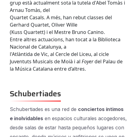
grup està actualment sota la tutela d'Abel Tomàs i
Arnau Tomàs, del
Quartet Casals. A més, han rebut classes del
Gerhard Quartet, Oliver Wille
(Kuss Quartett) i el Mestre Bruno Canino.
Entre altres actuacions, han tocat a la Biblioteca
Nacional de Catalunya, a
l'Atlàntida de Vic, al Cercle del Liceu, al cicle
Juventuts Musicals de Moià i al
Foyer
del Palau de
la Música Catalana entre d’altres.
Schubertiades
Schubertiades es una red de
conciertos íntimos
e inolvidables
en espacios culturales acogedores,
desde salas de estar hasta pequeños lugares con
encanto, donde músicos y anfitriones se unen en