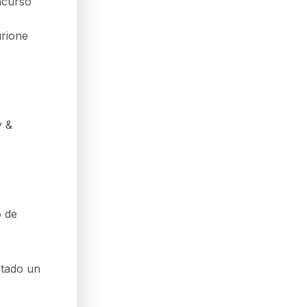
oncurso
urione
y &
o de
etado un