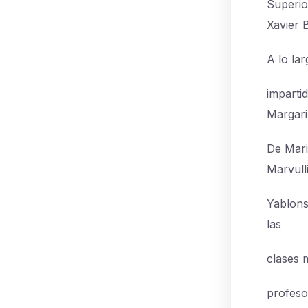
Superio
Xavier 
A lo la
impartid
Margari
De Maria
Marvulli
Yablons
las
clases 
profesor