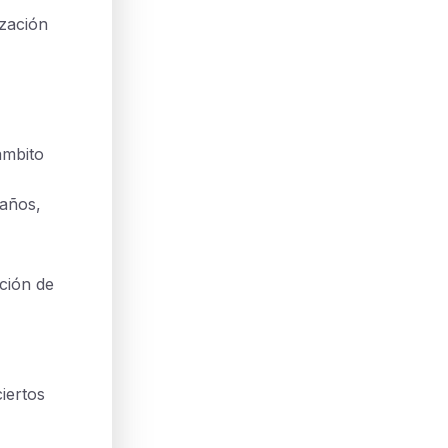
ización
ámbito
 años,
ción de
iertos