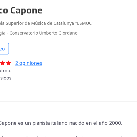
co Capone
ola Superior de Música de Catalunya "ESMUC"
gia - Conservatorio Umberto Giordano
eo
2 opiniones
forte
úsicos
apone es un pianista italiano nacido en el año 2000.