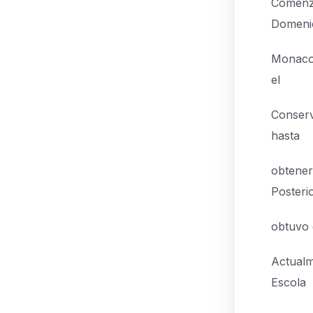
Comenzó
Domeni
Monaco,
el
Conserv
hasta
obtener
Posteri
obtuvo e
Actualm
Escola