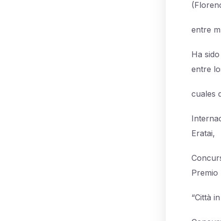
(Florenc
entre m
Ha sido
entre lo
cuales 
Interna
Eratai,
Concurs
Premio
“Città 