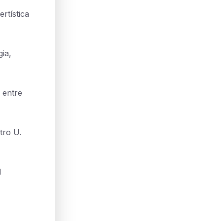
rtística
gia,
 entre
tro U.
l