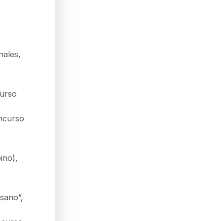
nales,
curso
ncurso
ino),
ssano”,