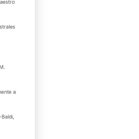
aestro
strales
 M.
mente a
Baldi,