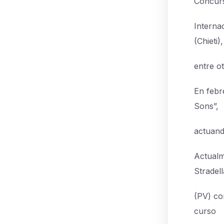
Concurs
Interna
(Chieti),
entre ot
En febr
Sons”,
actuand
Actualm
Stradell
(PV) co
curso