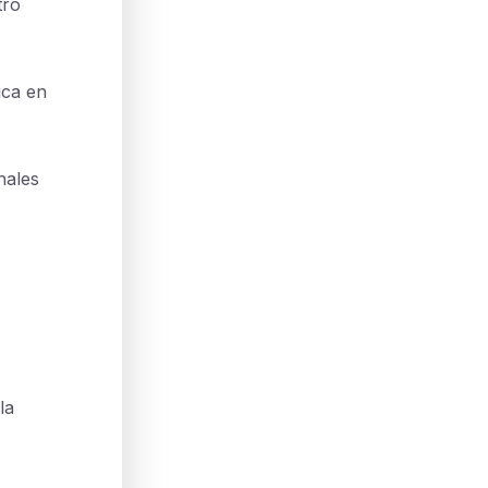
tro
ica en
nales
la