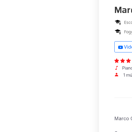
Mar
Esc
Fog
Vid
Piano
1 m
Marco C