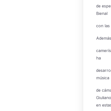
de espe
Bienal
con las
Además 
camerís
ha
desarro
música
de cáma
Giulian
en esta