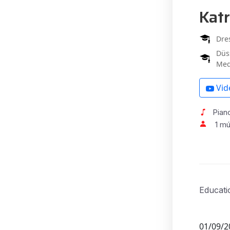
Kat
Dre
Düs
Med
Vid
Pian
1 m
Educati
01/09/2