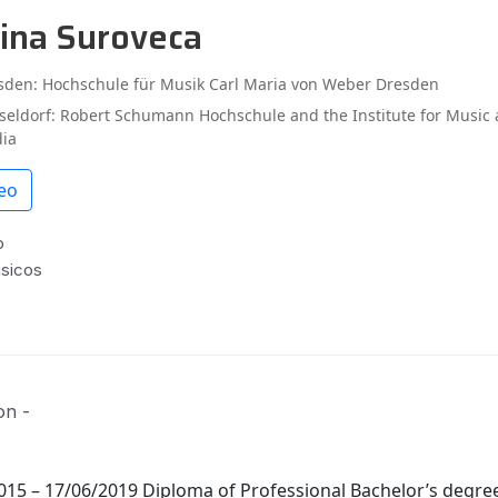
rina Suroveca
sden: Hochschule für Musik Carl Maria von Weber Dresden
seldorf: Robert Schumann Hochschule and the Institute for Music
ia
eo
o
úsicos
on -
015 – 17/06/2019 Diploma of Professional Bachelor’s degree