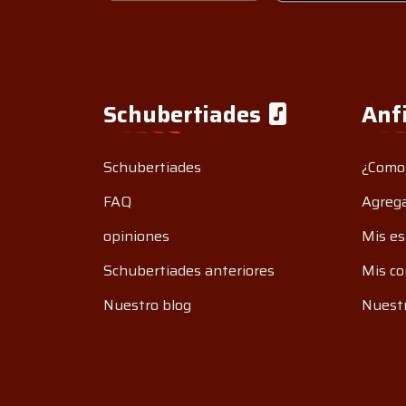
Schubertiades
Anf
Schubertiades
¿Como
FAQ
Agrega
opiniones
Mis es
Schubertiades anteriores
Mis co
Nuestro blog
Nuestr