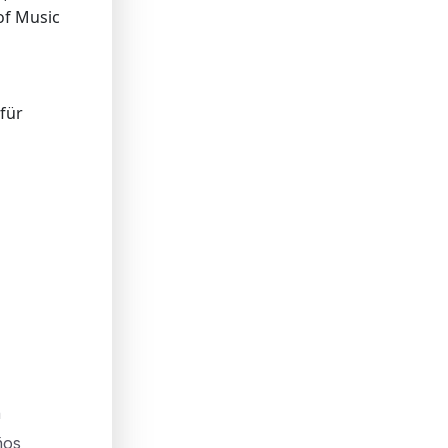
 of Music
für
n
ños