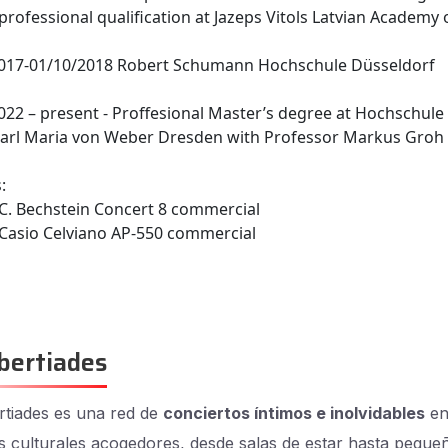
 professional qualification at Jazeps Vitols Latvian Academy
017-01/10/2018 Robert Schumann Hochschule Düsseldorf
022 – present - Proffesional Master’s degree at Hochschule 
arl Maria von Weber Dresden with Professor Markus Groh
:
 C. Bechstein Concert 8 commercial
 Casio Celviano AP-550 commercial
bertiades
tiades es una red de
conciertos íntimos e inolvidables
e
s culturales acogedores, desde salas de estar hasta peque