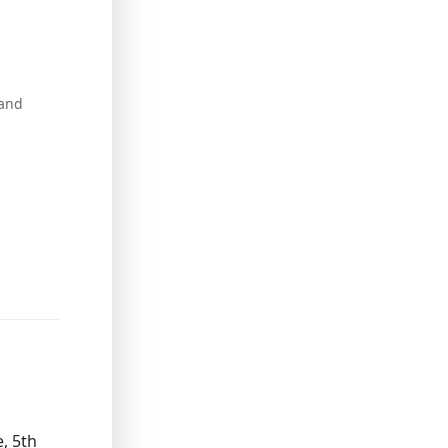
 and
, 5th