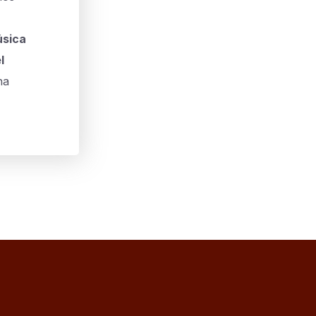
sica
l
na