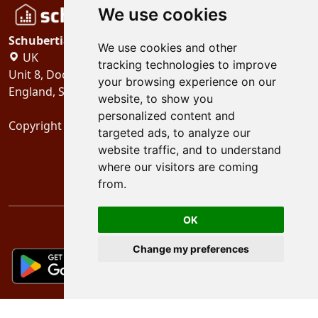
We use cookies
Schubertiades, Ltd.
We use cookies and other
UK
tracking technologies to improve
Unit 8, Dock Offices, Surrey Quays Road, London
your browsing experience on our
England, SE16 2XU
website, to show you
personalized content and
Copyright 2024
Schubertiades, Ltd.
targeted ads, to analyze our
website traffic, and to understand
where our visitors are coming
from.
OK
Change my preferences