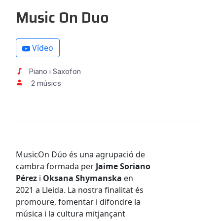
Music On Duo
Vídeo
Piano i Saxofon
2 músics
MusicOn Dúo és una agrupació de
cambra formada per
Jaime
Soriano
Pérez
i
Oksana
Shymanska
en
2021 a Lleida. La nostra finalitat és
promoure, fomentar i difondre la
música i la cultura mitjançant