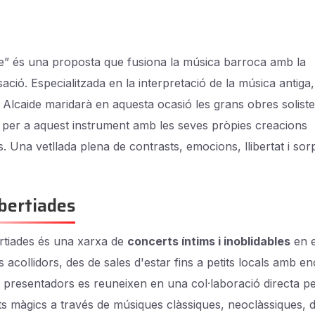
Life” és una proposta que fusiona la música barroca amb la
ació. Especialitzada en la interpretació de la música antiga,
 Alcaide maridarà en aquesta ocasió les grans obres solist
s per a aquest instrument amb les seves pròpies creacions
. Una vetllada plena de contrasts, emocions, llibertat i sor
bertiades
tiades és una xarxa de
concerts íntims i inoblidables
en e
s acollidors, des de sales d'estar fins a petits locals amb e
i presentadors es reuneixen en una col·laboració directa p
 màgics a través de músiques clàssiques, neoclàssiques, 