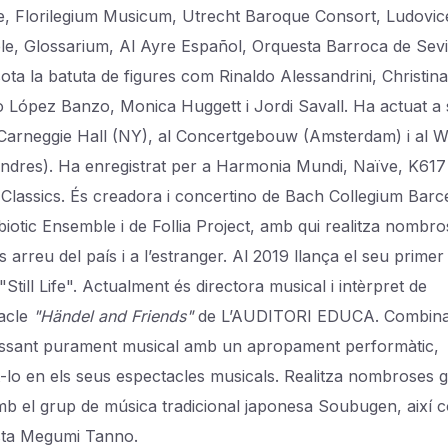
, Florilegium Musicum, Utrecht Baroque Consort, Ludovic
e, Glossarium, Al Ayre Español, Orquesta Barroca de Sevil
ota la batuta de figures com Rinaldo Alessandrini, Christin
 López Banzo, Monica Huggett i Jordi Savall. Ha actuat a 
Carneggie Hall (NY), al Concertgebouw (Amsterdam) i al 
ondres). Ha enregistrat per a Harmonia Mundi, Naïve, K617 
nt Classics. És creadora i concertino de Bach Collegium Barc
iotic Ensemble i de Follia Project, amb qui realitza nombr
 arreu del país i a l’estranger. Al 2019 llança el seu prime
, "Still Life". Actualment és directora musical i intèrpret de
tacle
"Händel and Friends"
de L’AUDITORI EDUCA. Combina
ssant purament musical amb un apropament performàtic,
t-lo en els seus espectacles musicals. Realitza nombroses g
b el grup de música tradicional japonesa Soubugen, així
ista Megumi Tanno.