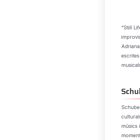
“Still 
improvis
Adriana
escrite
musicals
Schu
Schuber
cultural
músics 
moments