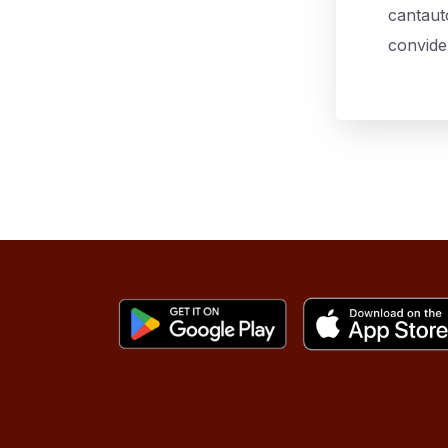
cantauto
convide