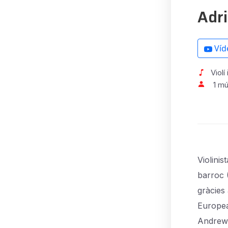
Adri
Víd
Violí 
1 mú
Violinis
barroc 
gràcies
Europea
Andrew 