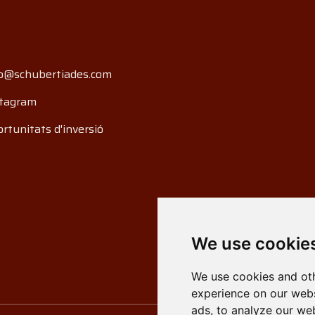
o@schubertiades.com
tagram
rtunitats d'inversió
We use cookie
We use cookies and oth
experience on our webs
ads, to analyze our web