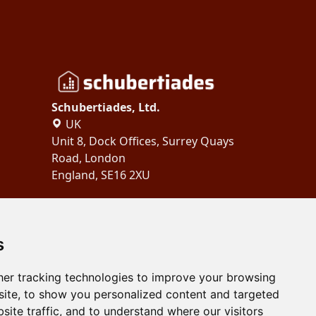
Schubertiades, Ltd.
UK
Unit 8, Dock Offices, Surrey Quays
Road, London
England, SE16 2XU
Copyright 2024
Schubertiades,
Ltd.
s
er tracking technologies to improve your browsing
ite, to show you personalized content and targeted
site traffic, and to understand where our visitors