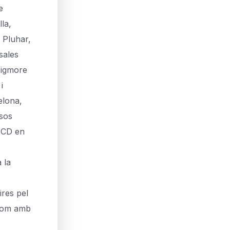
e
la,
a Pluhar,
sales
Wigmore
i
elona,
osos
r CD en
 la
ires pel
 com amb