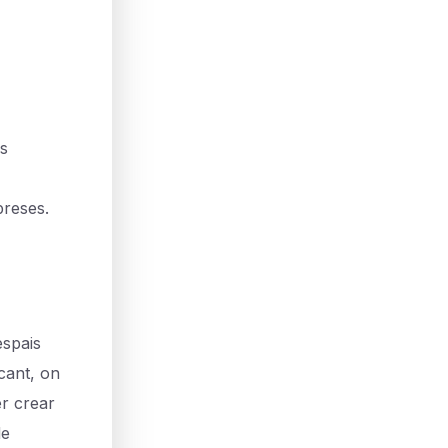
es
preses.
spais
ncant, on
er crear
de