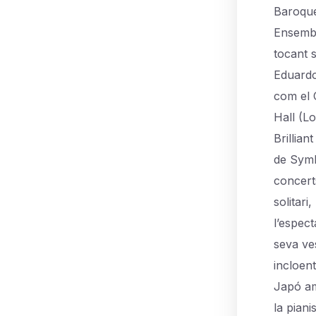
Baroque
Ensembl
tocant s
Eduardo
com el 
Hall (L
Brillia
de Symb
concerts
solitari
l’espec
seva ve
incloen
Japó am
la pian