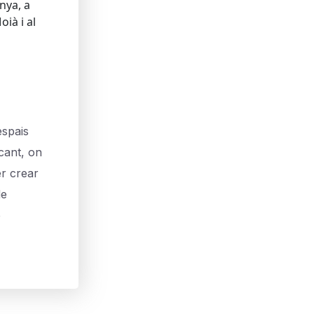
nya, a
oià i al
spais
ncant, on
er crear
de
e