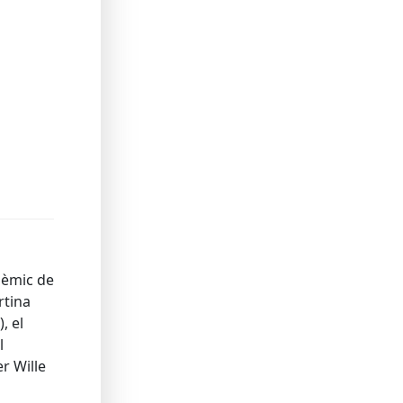
adèmic de
rtina
, el
l
r Wille