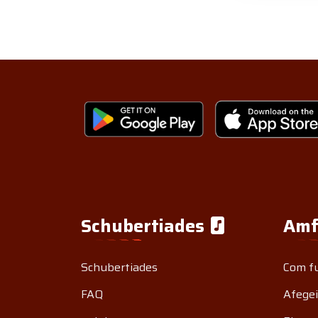
Schubertiades
Amf
Schubertiades
Com f
FAQ
Afegei