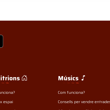
itrions
Músics
unciona?
Com funciona?
x espai
Consells per vendre entrade