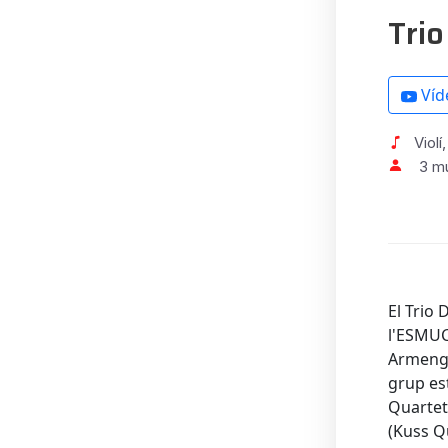
Trio
Víd
Violí
3 m
El Trio 
l'ESMUC
Armengol
grup es
Quartet
(Kuss Q