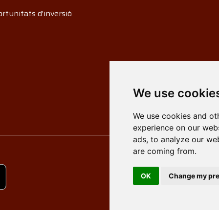
rtunitats d'inversió
We use cookie
We use cookies and oth
experience on our webs
ads, to analyze our web
are coming from.
OK
Change my pre