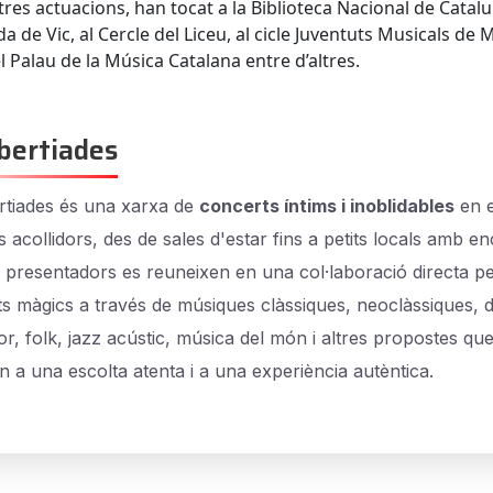
tres actuacions, han tocat a la Biblioteca Nacional de Catalu
ida de Vic, al Cercle del Liceu, al cicle Juventuts Musicals de M
l Palau de la Música Catalana entre d’altres.
bertiades
tiades és una xarxa de
concerts íntims i inoblidables
en e
s acollidors, des de sales d'estar fins a petits locals amb e
i presentadors es reuneixen en una col·laboració directa p
 màgics a través de músiques clàssiques, neoclàssiques, 
r, folk, jazz acústic, música del món i altres propostes qu
n a una escolta atenta i a una experiència autèntica.