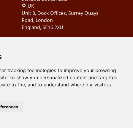
UK
Unit 8, Dock Offices, Surrey Quays
Road, London
England, SE16 2XU
Copyright 2024
Schubertiades,
Ltd.
s
er tracking technologies to improve your browsing
ite, to show you personalized content and targeted
site traffic, and to understand where our visitors
ferences