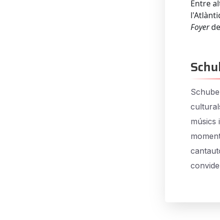
Entre al
l'Atlànt
Foyer
de
Schu
Schuber
cultural
músics 
moments
cantauto
convide