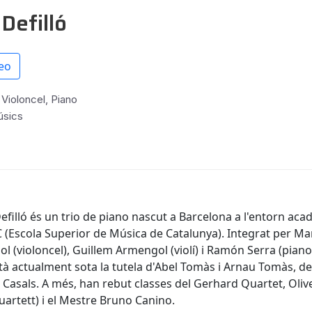
 Defilló
eo
, Violoncel, Piano
úsics
Defilló és un trio de piano nascut a Barcelona a l'entorn ac
 (Escola Superior de Música de Catalunya). Integrat per Ma
 (violoncel), Guillem Armengol (violí) i Ramón Serra (piano)
tà actualment sota la tutela d'Abel Tomàs i Arnau Tomàs, de
 Casals. A més, han rebut classes del Gerhard Quartet, Olive
uartett) i el Mestre Bruno Canino.