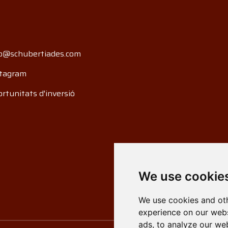
o@schubertiades.com
tagram
rtunitats d'inversió
We use cookie
We use cookies and oth
experience on our webs
ads, to analyze our web