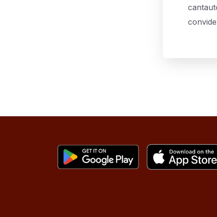
cantauto
convide