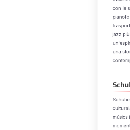
con la s
pianofo
trasport
jazz più
un'espl
una sto
contemp
Schu
Schuber
cultural
músics 
moments