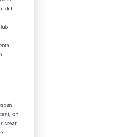
te del
club
onta
a
spais
ncant, on
er crear
de