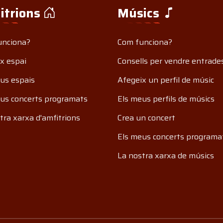
itrions
Músics
unciona?
Com funciona?
x espai
Consells per vendre entrade
us espais
Afegeix un perfil de músic
us concerts programats
Els meus perfils de músics
tra xarxa d'amfitrions
Crea un concert
Els meus concerts programa
La nostra xarxa de músics