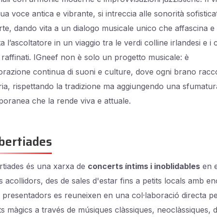
ua voce antica e vibrante, si intreccia alle sonorità sofistica
rte, dando vita a un dialogo musicale unico che affascina e
a l’ascoltatore in un viaggio tra le verdi colline irlandesi e i 
 raffinati. IGneef non è solo un progetto musicale: è
orazione continua di suoni e culture, dove ogni brano racc
ria, rispettando la tradizione ma aggiungendo una sfumatur
oranea che la rende viva e attuale.
bertiades
tiades és una xarxa de
concerts íntims i inoblidables
en e
s acollidors, des de sales d'estar fins a petits locals amb e
i presentadors es reuneixen en una col·laboració directa p
 màgics a través de músiques clàssiques, neoclàssiques, 