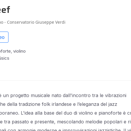
eef
o - Conservatorio Giuseppe Verdi
eo
forte, violino
úsics
 un progetto musicale nato dall'incontro tra le vibrazioni
he della tradizione folk irlandese e l’eleganza del jazz
oraneo. L'idea alla base del duo di violino e pianoforte è c
e tra passato e presente, mescolando melodie popolari e ri
nali con armonie moderne e improvvisazioni jazzistiche. Il vi