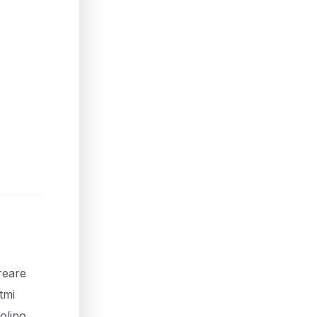
reare
tmi
olino,