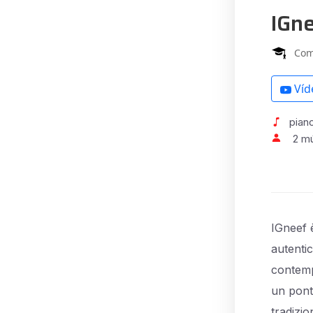
IGn
Com
Víd
piano
2 m
IGneef è
autentic
contemp
un pont
tradizio