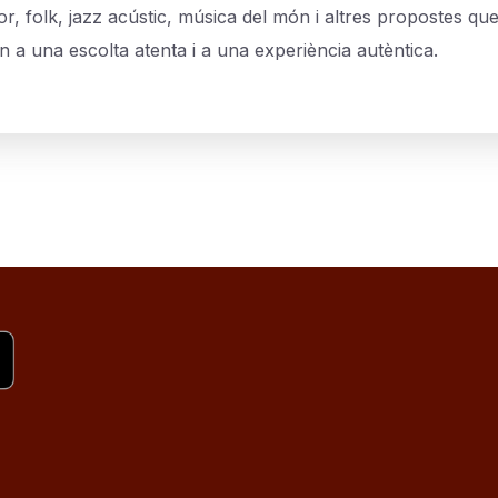
r, folk, jazz acústic, música del món i altres propostes qu
n a una escolta atenta i a una experiència autèntica.