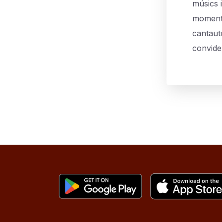
músics 
moments
cantauto
convide