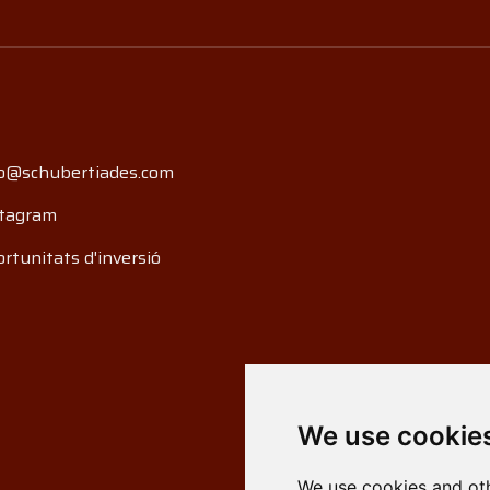
o@schubertiades.com
tagram
rtunitats d'inversió
We use cookie
We use cookies and oth