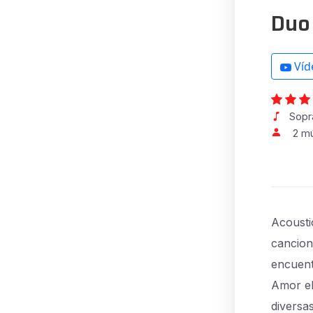
Duo
Víd
Sopra
2 m
Acousti
cancion
encuent
Amor el 
diversa