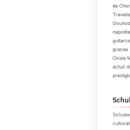
de Cher
Traviat
Gounod,
napolit
guitarra
gracias 
Cinzia 
actuó d
prestig
Schu
Schuber
cultural