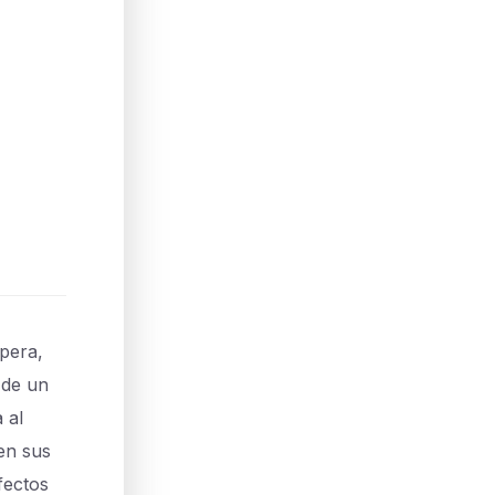
ópera,
 de un
 al
 en sus
fectos