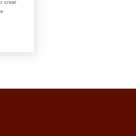
er crear
de
e