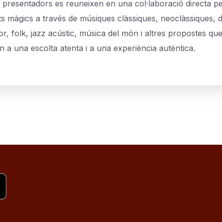
i presentadors es reuneixen en una col·laboració directa p
 màgics a través de músiques clàssiques, neoclàssiques, 
r, folk, jazz acústic, música del món i altres propostes qu
n a una escolta atenta i a una experiència autèntica.