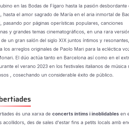
ubino en las Bodas de Fígaro hasta la pasión desbordante
a, hasta el amor sagrado de María en el aria inmortal de Ba
 pasando por páginas operísticas populares, canciones
anas y grandes temas cinematográficos, en una rara versió
 de un gran salón del siglo XIX juntos íntimos y resonantes
a los arreglos originales de Paolo Mari para la ecléctica vo
Monari. El dúo actúa tanto en Barcelona así como en el ext
urante el verano 2023 en los festivales italianos de música
iosos , cosechando un considerable éxito de público.
bertiades
tiades és una xarxa de
concerts íntims i inoblidables
en e
s acollidors, des de sales d'estar fins a petits locals amb e