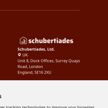
Schubertiades, Ltd.
UK
Unit 8, Dock Offices, Surrey Quays
Road, London
England, SE16 2XU
Copyright 2024
Schubertiades,
Ltd.
s
er tracking technologies to improve your browsing