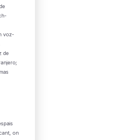
 de
ch-
n voz-
,
z de
ranjero;
 mas
spais
ncant, on