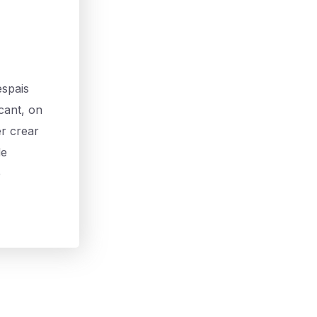
spais
ncant, on
er crear
de
e