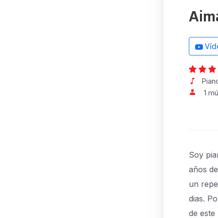
Aim
Víd
Pian
1 mú
Soy pia
años de
un repe
dias. P
de este 