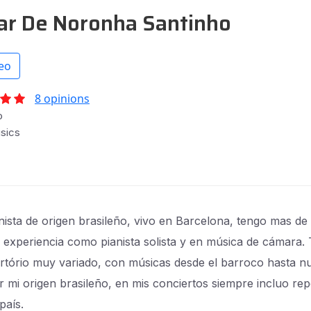
ar De Noronha Santinho
eo
8 opinions
o
sics
nista de origen brasileño, vivo en Barcelona, tengo mas de
 experiencia como pianista solista y en música de cámara.
rtório muy variado, con músicas desde el barroco hasta n
or mi origen brasileño, en mis conciertos siempre incluo rep
país.