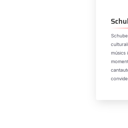
Schu
Schuber
cultural
músics 
moments
cantauto
convide