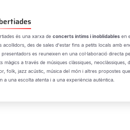
bertiades
tiades és una xarxa de
concerts íntims i inoblidables
en e
s acollidors, des de sales d'estar fins a petits locals amb e
i presentadors es reuneixen en una col·laboració directa p
 màgics a través de músiques clàssiques, neoclàssiques, 
r, folk, jazz acústic, música del món i altres propostes qu
n a una escolta atenta i a una experiència autèntica.