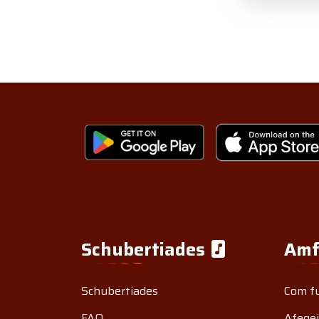
Schubertiades
Amf
Schubertiades
Com f
FAQ
Afegei