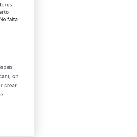
itores
erto
No falta
spais
ncant, on
er crear
de
e