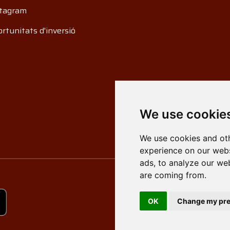
tagram
rtunitats d'inversió
We use cookie
We use cookies and oth
experience on our webs
ads, to analyze our web
are coming from.
OK
Change my pre