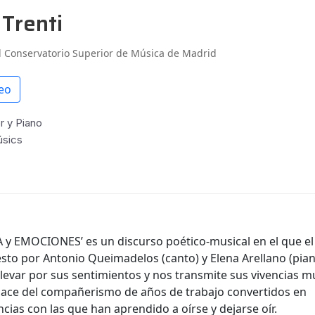
Trenti
l Conservatorio Superior de Música de Madrid
eo
 y Piano
úsics
 y EMOCIONES’ es un discurso poético-musical en el que e
to por Antonio Queimadelos (canto) y Elena Arellano (pian
llevar por sus sentimientos y nos transmite sus vivencias mu
nace del compañerismo de años de trabajo convertidos en
ncias con las que han aprendido a oírse y dejarse oír.