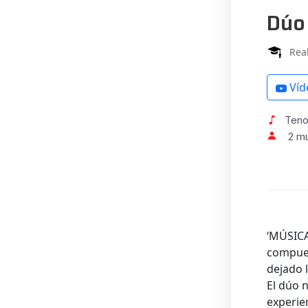
Dúo 
Rea
Víd
Tenor
2 m
‘MÚSICA
compues
dejado 
El dúo 
experie