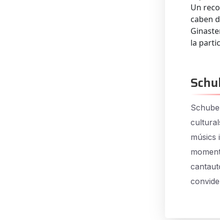
Un reco
caben d
Ginaste
la parti
Schu
Schuber
cultural
músics 
moments
cantauto
convide