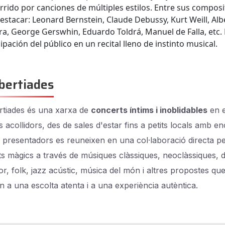
rrido por canciones de múltiples estilos. Entre sus compos
estacar: Leonard Bernstein, Claude Debussy, Kurt Weill, Alb
ra, George Gerswhin, Eduardo Toldrá, Manuel de Falla, etc. 
cipación del público en un recital lleno de instinto musical.
bertiades
tiades és una xarxa de
concerts íntims i inoblidables
en e
s acollidors, des de sales d'estar fins a petits locals amb e
i presentadors es reuneixen en una col·laboració directa p
 màgics a través de músiques clàssiques, neoclàssiques, 
r, folk, jazz acústic, música del món i altres propostes qu
n a una escolta atenta i a una experiència autèntica.