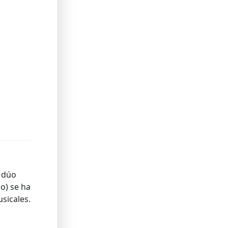
l dúo
o) se ha
sicales.