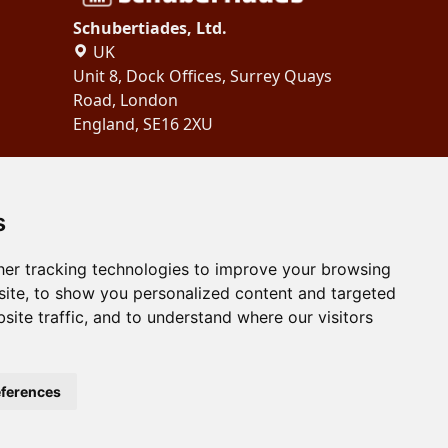
Schubertiades, Ltd.
UK
Unit 8, Dock Offices, Surrey Quays
Road, London
England, SE16 2XU
Copyright 2024
Schubertiades,
Ltd.
s
er tracking technologies to improve your browsing
ite, to show you personalized content and targeted
site traffic, and to understand where our visitors
ferences