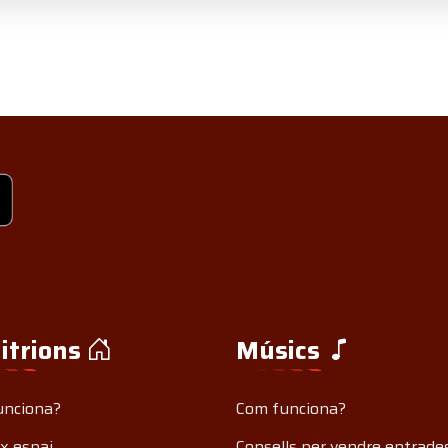
itrions
Músics
unciona?
Com funciona?
x espai
Consells per vendre entrade