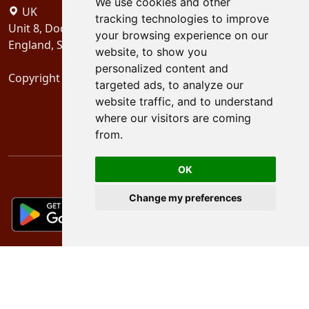
We use cookies and other
UK
tracking technologies to improve
Unit 8, Dock Offices, Surrey Quays Road, London
your browsing experience on our
England, SE16 2XU
website, to show you
personalized content and
Copyright 2024
Schubertiades, Ltd.
targeted ads, to analyze our
website traffic, and to understand
where our visitors are coming
from.
OK
Change my preferences