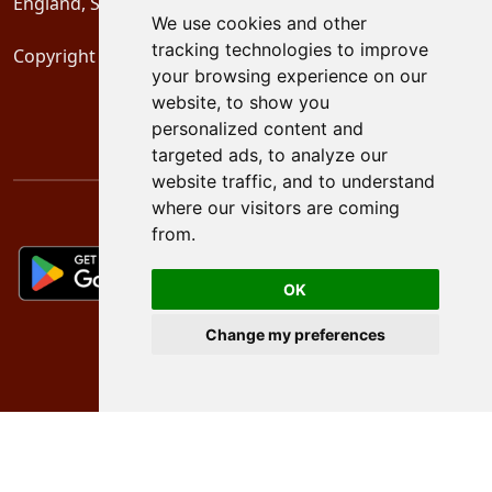
England, SE16 2XU
We use cookies and other
tracking technologies to improve
Copyright 2024
Schubertiades, Ltd.
your browsing experience on our
website, to show you
personalized content and
targeted ads, to analyze our
website traffic, and to understand
where our visitors are coming
from.
OK
Change my preferences