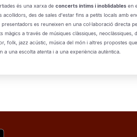
tiades és una xarxa de
concerts íntims i inoblidables
en e
s acollidors, des de sales d'estar fins a petits locals amb e
i presentadors es reuneixen en una col·laboració directa p
 màgics a través de músiques clàssiques, neoclàssiques, 
r, folk, jazz acústic, música del món i altres propostes qu
n a una escolta atenta i a una experiència autèntica.