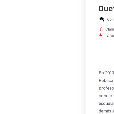
Due
Con
Clari
2 m
En 2013
Rebeca 
profeso
concert
escuelas
demás e