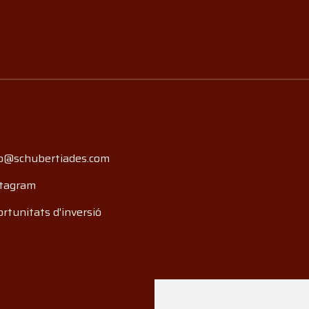
o@schubertiades.com
tagram
rtunitats d'inversió