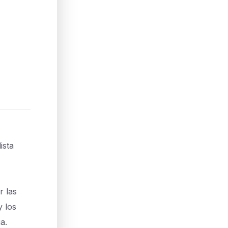
ista
r las
y los
a.