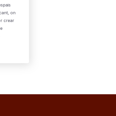
spais
ncant, on
er crear
de
e