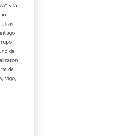
za" y la
rmó
 otras
antiago
grupo
 uno de
alizaron
rte de
a, Vigo,