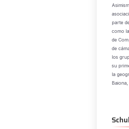
Asimism
asociac
parte d
como la
de Comp
de cáma
los gru
su prim
la geog
Baiona, 
Schu