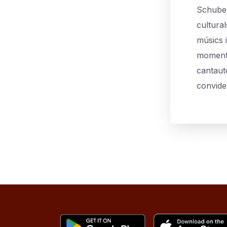
Schuber
cultural
músics 
moments
cantauto
convide